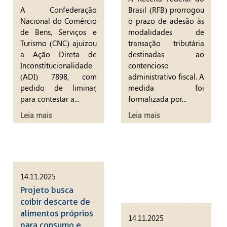
A Confederação
Brasil (RFB) prorrogou
Nacional do Comércio
o prazo de adesão às
de Bens, Serviços e
modalidades de
Turismo (CNC) ajuizou
transação tributária
a Ação Direta de
destinadas ao
Inconstitucionalidade
contencioso
(ADI) 7898, com
administrativo fiscal. A
pedido de liminar,
medida foi
para contestar a...
formalizada por...
Leia mais
Leia mais
14.11.2025
Projeto busca
coibir descarte de
alimentos próprios
14.11.2025
para consumo e