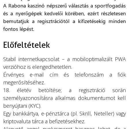
A Rabona kaszinó népszerű választás a sportfogadás
és a nyerőgépek kedvelői körében, ezért részletesen
bemutatjuk a regisztrációtól a kifizetésekig minden
fontos lépést.
Előfeltételek
Stabil internetkapcsolat – a mobiloptimalizált PWA
verzióhoz is elengedhetetlen.
Érvényes e-mail cím és telefonszám a fiók
megerősítéséhez.
18. életév betöltése; a regisztráció során
személyazonosításra alkalmas dokumentumot kell
benyújtani (KYC).
Egy bankkártya, e-pénztárca (pl. Skrill, Neteller) vagy
kriptovaluta tárca a befizetésekhez.