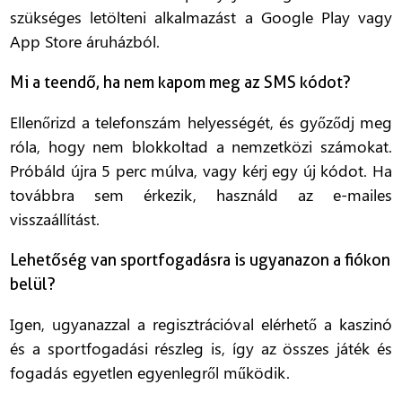
szükséges letölteni alkalmazást a Google Play vagy
App Store áruházból.
Mi a teendő, ha nem kapom meg az SMS kódot?
Ellenőrizd a telefonszám helyességét, és győződj meg
róla, hogy nem blokkoltad a nemzetközi számokat.
Próbáld újra 5 perc múlva, vagy kérj egy új kódot. Ha
továbbra sem érkezik, használd az e-mailes
visszaállítást.
Lehetőség van sportfogadásra is ugyanazon a fiókon
belül?
Igen, ugyanazzal a regisztrációval elérhető a kaszinó
és a sportfogadási részleg is, így az összes játék és
fogadás egyetlen egyenlegről működik.