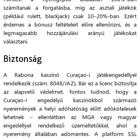
számítanak a forgatásba, míg az asztali játékok
(például rulett, blackjack) csak 10–20%-ban. Ezért
érdemes a bónusz feltételeit előre ellenőrizni, és a
legmagasabb hozzájárulási arányú játékokat
választani.
Biztonság
A Rabona kaszinó Curaçao-i játékengedéllyel
rendelkezik (szám: 8048/JAZ). Bár ez a licenc biztosítja
az alapvető védelmet, fontos tudnod, hogy a
Curaçao-i engedélyű kaszinókból származó
nyeremények a helyi adóhatóság előtt adókötelesek
lehetnek – ellentétben az MGA vagy magyar
engedéllyel rendelkező üzemeltetőkkel, ahol a
nyeremény általában adómentes. A platform SSL