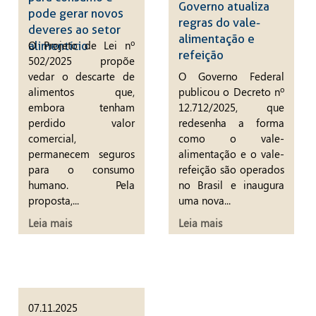
Governo atualiza
pode gerar novos
regras do vale-
deveres ao setor
alimentação e
O Projeto de Lei nº
alimentício
refeição
502/2025 propõe
vedar o descarte de
O Governo Federal
alimentos que,
publicou o Decreto nº
embora tenham
12.712/2025, que
perdido valor
redesenha a forma
comercial,
como o vale-
permanecem seguros
alimentação e o vale-
para o consumo
refeição são operados
humano. Pela
no Brasil e inaugura
proposta,...
uma nova...
Leia mais
Leia mais
07.11.2025