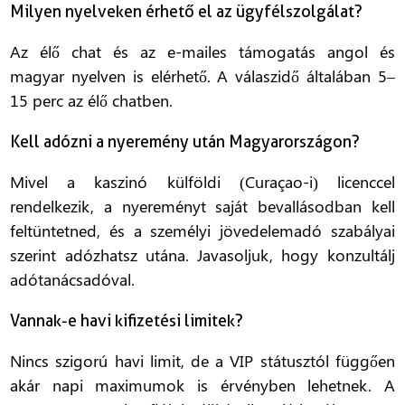
Milyen nyelveken érhető el az ügyfélszolgálat?
Az élő chat és az e-mailes támogatás angol és
magyar nyelven is elérhető. A válaszidő általában 5–
15 perc az élő chatben.
Kell adózni a nyeremény után Magyarországon?
Mivel a kaszinó külföldi (Curaçao-i) licenccel
rendelkezik, a nyereményt saját bevallásodban kell
feltüntetned, és a személyi jövedelemadó szabályai
szerint adózhatsz utána. Javasoljuk, hogy konzultálj
adótanácsadóval.
Vannak-e havi kifizetési limitek?
Nincs szigorú havi limit, de a VIP státusztól függően
akár napi maximumok is érvényben lehetnek. A