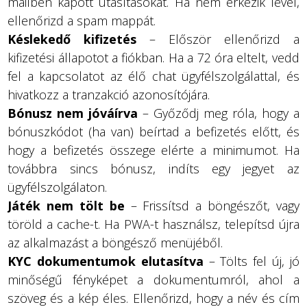
mailben kapott utasításokat. Ha nem érkezik levél,
ellenőrizd a spam mappát.
Késlekedő kifizetés
– Először ellenőrizd a
kifizetési állapotot a fiókban. Ha a 72 óra eltelt, vedd
fel a kapcsolatot az élő chat ügyfélszolgálattal, és
hivatkozz a tranzakció azonosítójára.
Bónusz nem jóváírva
– Győződj meg róla, hogy a
bónuszkódot (ha van) beírtad a befizetés előtt, és
hogy a befizetés összege elérte a minimumot. Ha
továbbra sincs bónusz, indíts egy jegyet az
ügyfélszolgálaton.
Játék nem tölt be
– Frissítsd a böngészőt, vagy
töröld a cache-t. Ha PWA-t használsz, telepítsd újra
az alkalmazást a böngésző menüjéből.
KYC dokumentumok elutasítva
– Tölts fel új, jó
minőségű fényképet a dokumentumról, ahol a
szöveg és a kép éles. Ellenőrizd, hogy a név és cím