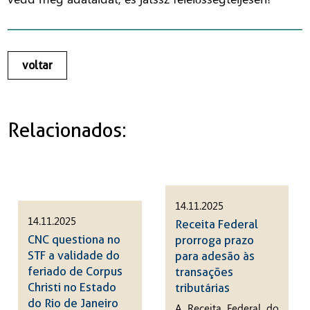
voltar
Relacionados:
14.11.2025
14.11.2025
Receita Federal
CNC questiona no
prorroga prazo
STF a validade do
para adesão às
feriado de Corpus
transações
Christi no Estado
tributárias
do Rio de Janeiro
A Receita Federal do