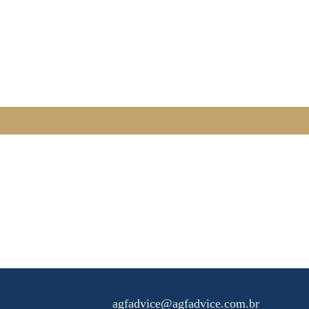
s
agfadvice@agfadvice.com.br