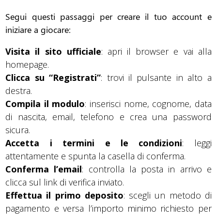
Segui questi passaggi per creare il tuo account e
iniziare a giocare:
Visita il sito ufficiale
: apri il browser e vai alla
homepage.
Clicca su “Registrati”
: trovi il pulsante in alto a
destra.
Compila il modulo
: inserisci nome, cognome, data
di nascita, email, telefono e crea una password
sicura.
Accetta i termini e le condizioni
: leggi
attentamente e spunta la casella di conferma.
Conferma l’email
: controlla la posta in arrivo e
clicca sul link di verifica inviato.
Effettua il primo deposito
: scegli un metodo di
pagamento e versa l’importo minimo richiesto per