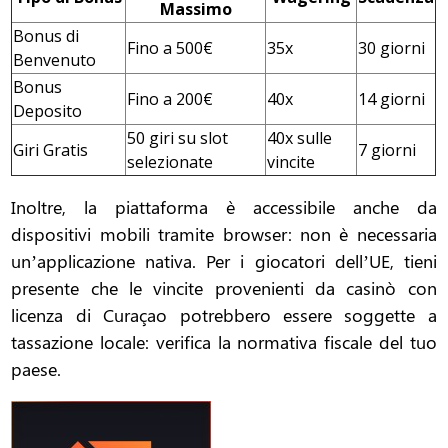
Massimo
Bonus di
Fino a 500€
35x
30 giorni
Benvenuto
Bonus
Fino a 200€
40x
14 giorni
Deposito
50 giri su slot
40x sulle
Giri Gratis
7 giorni
selezionate
vincite
Inoltre, la piattaforma è accessibile anche da
dispositivi mobili tramite browser: non è necessaria
un’applicazione nativa. Per i giocatori dell’UE, tieni
presente che le vincite provenienti da casinò con
licenza di Curaçao potrebbero essere soggette a
tassazione locale: verifica la normativa fiscale del tuo
paese.