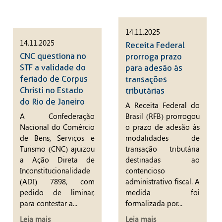
14.11.2025
14.11.2025
Receita Federal
CNC questiona no
prorroga prazo
STF a validade do
para adesão às
feriado de Corpus
transações
Christi no Estado
tributárias
do Rio de Janeiro
A Receita Federal do
A Confederação
Brasil (RFB) prorrogou
Nacional do Comércio
o prazo de adesão às
de Bens, Serviços e
modalidades de
Turismo (CNC) ajuizou
transação tributária
a Ação Direta de
destinadas ao
Inconstitucionalidade
contencioso
(ADI) 7898, com
administrativo fiscal. A
pedido de liminar,
medida foi
para contestar a...
formalizada por...
Leia mais
Leia mais