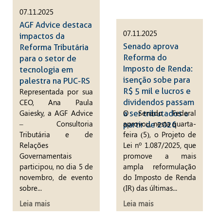
07.11.2025
AGF Advice destaca
07.11.2025
impactos da
Senado aprova
Reforma Tributária
Reforma do
para o setor de
Imposto de Renda:
tecnologia em
isenção sobe para
palestra na PUC-RS
R$ 5 mil e lucros e
Representada por sua
CEO, Ana Paula
dividendos passam
Gaiesky, a AGF Advice
O Senado Federal
a ser tributados a
– Consultoria
aprovou, nesta quarta-
partir de 2026
Tributária e de
feira (5), o Projeto de
Relações
Lei nº 1.087/2025, que
Governamentais
promove a mais
participou, no dia 5 de
ampla reformulação
novembro, de evento
do Imposto de Renda
sobre...
(IR) das últimas...
Leia mais
Leia mais