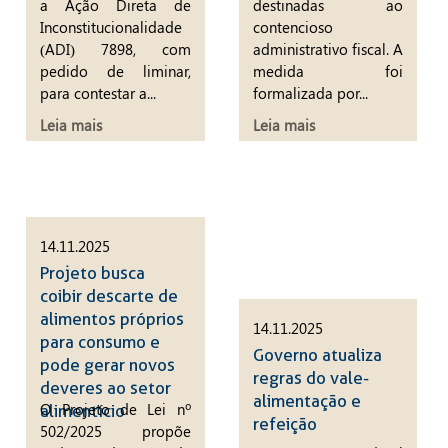
a Ação Direta de
destinadas ao
Inconstitucionalidade
contencioso
(ADI) 7898, com
administrativo fiscal. A
pedido de liminar,
medida foi
para contestar a...
formalizada por...
Leia mais
Leia mais
14.11.2025
Projeto busca
coibir descarte de
alimentos próprios
14.11.2025
para consumo e
Governo atualiza
pode gerar novos
regras do vale-
deveres ao setor
alimentação e
O Projeto de Lei nº
alimentício
refeição
502/2025 propõe