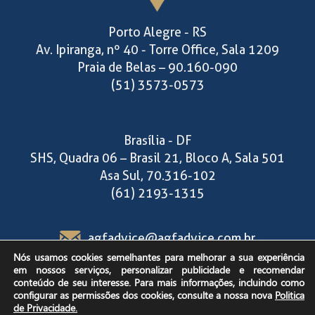
Porto Alegre - RS
Av. Ipiranga, nº 40 - Torre Office, Sala 1209
Praia de Belas – 90.160-090
(51) 3573-0573
Brasília - DF
SHS, Quadra 06 – Brasil 21, Bloco A, Sala 501
Asa Sul, 70.316-102
(61) 2193-1315
agfadvice@agfadvice.com.br
Nós usamos cookies semelhantes para melhorar a sua experiência
em nossos serviços, personalizar publicidade e recomendar
Segunda a sexta-feira,
conteúdo de seu interesse. Para mais informações, incluindo como
configurar as permissões dos cookies, consulte a nossa nova
Politica
das 9h às 18h30.
de Privacidade.