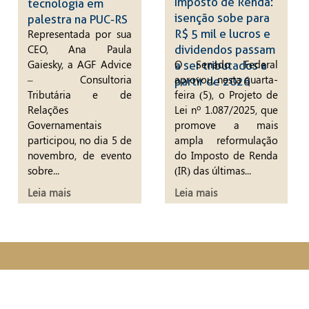
Imposto de Renda:
tecnologia em
isenção sobe para
palestra na PUC-RS
R$ 5 mil e lucros e
Representada por sua
CEO, Ana Paula
dividendos passam
Gaiesky, a AGF Advice
O Senado Federal
a ser tributados a
– Consultoria
aprovou, nesta quarta-
partir de 2026
Tributária e de
feira (5), o Projeto de
Relações
Lei nº 1.087/2025, que
Governamentais
promove a mais
participou, no dia 5 de
ampla reformulação
novembro, de evento
do Imposto de Renda
sobre...
(IR) das últimas...
Leia mais
Leia mais