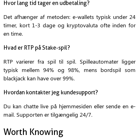
Hvor lang tid tager en udbetaling?
Det afhænger af metoden: e-wallets typisk under 24
timer, kort 1-3 dage og kryptovaluta ofte inden for
en time.
Hvad er RTP på Stake-spil?
RTP varierer fra spil til spil. Spilleautomater ligger
typisk mellem 94% og 98%, mens bordspil som
blackjack kan have over 99%.
Hvordan kontakter jeg kundesupport?
Du kan chatte live på hjemmesiden eller sende en e-
mail. Supporten er tilgængelig 24/7.
Worth Knowing