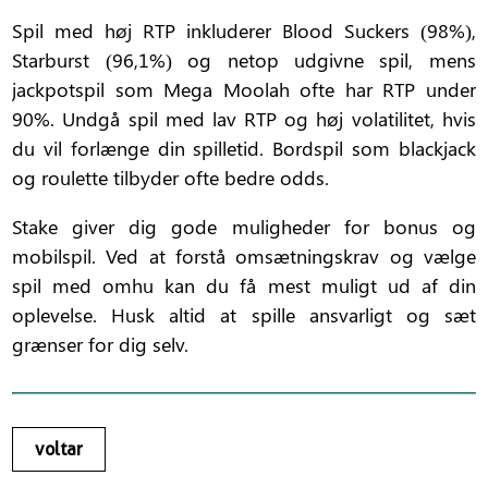
Spil med høj RTP inkluderer Blood Suckers (98%),
Starburst (96,1%) og netop udgivne spil, mens
jackpotspil som Mega Moolah ofte har RTP under
90%. Undgå spil med lav RTP og høj volatilitet, hvis
du vil forlænge din spilletid. Bordspil som blackjack
og roulette tilbyder ofte bedre odds.
Stake giver dig gode muligheder for bonus og
mobilspil. Ved at forstå omsætningskrav og vælge
spil med omhu kan du få mest muligt ud af din
oplevelse. Husk altid at spille ansvarligt og sæt
grænser for dig selv.
voltar