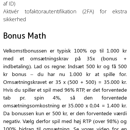
af ID)
Aktivér tofaktorautentifikation (2FA) for ekstra
sikkerhed
Bonus Math
Velkomstbonussen er typisk 100% op til 1.000 kr
med et omsætningskrav på 35x (bonus +
indbetaling). Lad os regne: Indsæt 500 kr og få 500
kr bonus – du har nu 1.000 kr at spille for.
Omsætningskravet er 35 x (500 + 500) = 35.000 kr.
Hvis du spiller et spil med 96% RTP, er det forventede
tab pr. spin 4%, så den forventede
omsætningsomkostning er 35.000 x 0,04 = 1.400 kr.
Da bonussen kun er 500 kr, er den forventede værdi
negativ. Vælg derfor spil med høj RTP (over 98%) og
100% bidrag til omsætning. Se vores video for en