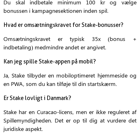
Du skal indbetale minimum 100 kr og vælge
bonussen i kampagnesektionen inden spil.
Hvad er omsætningskravet for Stake-bonusser?
Omsætningskravet er typisk 35x (bonus +
indbetaling) medmindre andet er angivet.
Kan jeg spille Stake-appen på mobil?
Ja, Stake tilbyder en mobiloptimeret hjemmeside og
en PWA, som du kan tilføje til din startskærm.
Er Stake lovligt i Danmark?
Stake har en Curacao-licens, men er ikke reguleret af
Spillemyndigheden. Det er op til dig at vurdere det
juridiske aspekt.