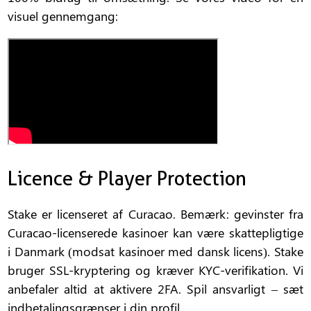
visuel gennemgang:
Licence & Player Protection
Stake er licenseret af Curacao. Bemærk: gevinster fra
Curacao-licenserede kasinoer kan være skattepligtige
i Danmark (modsat kasinoer med dansk licens). Stake
bruger SSL-kryptering og kræver KYC-verifikation. Vi
anbefaler altid at aktivere 2FA. Spil ansvarligt – sæt
indbetalingsgrænser i din profil.