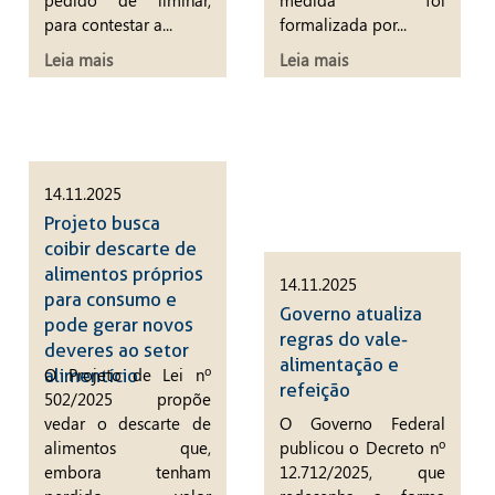
pedido de liminar,
medida foi
para contestar a...
formalizada por...
Leia mais
Leia mais
14.11.2025
Projeto busca
coibir descarte de
alimentos próprios
14.11.2025
para consumo e
Governo atualiza
pode gerar novos
regras do vale-
deveres ao setor
alimentação e
O Projeto de Lei nº
alimentício
refeição
502/2025 propõe
vedar o descarte de
O Governo Federal
alimentos que,
publicou o Decreto nº
embora tenham
12.712/2025, que