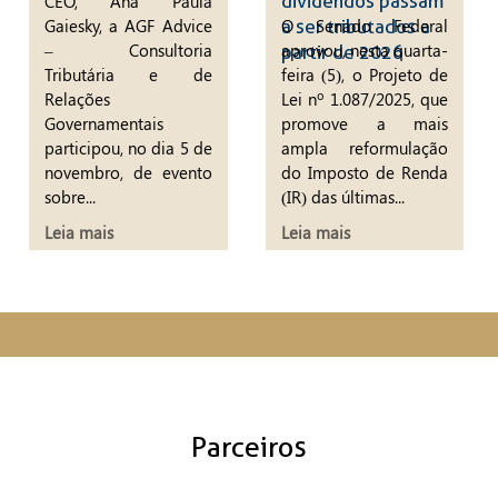
CEO, Ana Paula
dividendos passam
Gaiesky, a AGF Advice
O Senado Federal
a ser tributados a
– Consultoria
aprovou, nesta quarta-
partir de 2026
Tributária e de
feira (5), o Projeto de
Relações
Lei nº 1.087/2025, que
Governamentais
promove a mais
participou, no dia 5 de
ampla reformulação
novembro, de evento
do Imposto de Renda
sobre...
(IR) das últimas...
Leia mais
Leia mais
Parceiros