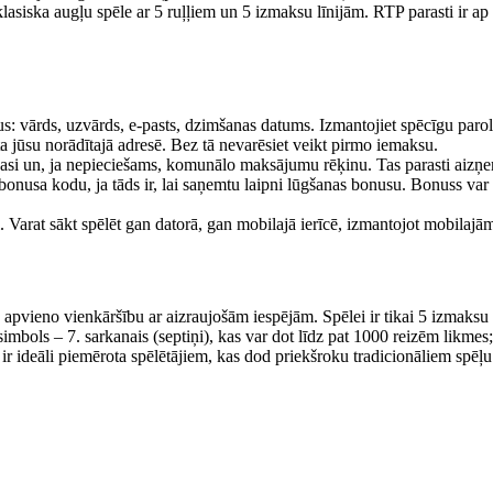
lasiska augļu spēle ar 5 ruļļiem un 5 izmaksu līnijām. RTP parasti ir ap 
ukus: vārds, uzvārds, e-pasts, dzimšanas datums. Izmantojiet spēcīgu paro
īta jūsu norādītajā adresē. Bez tā nevarēsiet veikt pirmo iemaksu.
 pasi un, ja nepieciešams, komunālo maksājumu rēķinu. Tas parasti aiz
nusa kodu, ja tāds ir, lai saņemtu laipni lūgšanas bonusu. Bonuss var 
. Varat sākt spēlēt gan datorā, gan mobilajā ierīcē, izmantojot mobilajā
pvieno vienkāršību ar aizraujošām iespējām. Spēlei ir tikai 5 izmaksu 
bols – 7. sarkanais (septiņi), kas var dot līdz pat 1000 reizēm likmes;
le ir ideāli piemērota spēlētājiem, kas dod priekšroku tradicionāliem sp