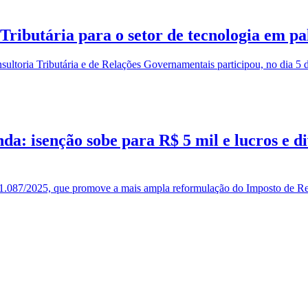
ributária para o setor de tecnologia em p
toria Tributária e de Relações Governamentais participou, no dia 5 d
: isenção sobe para R$ 5 mil e lucros e di
nº 1.087/2025, que promove a mais ampla reformulação do Imposto de Ren