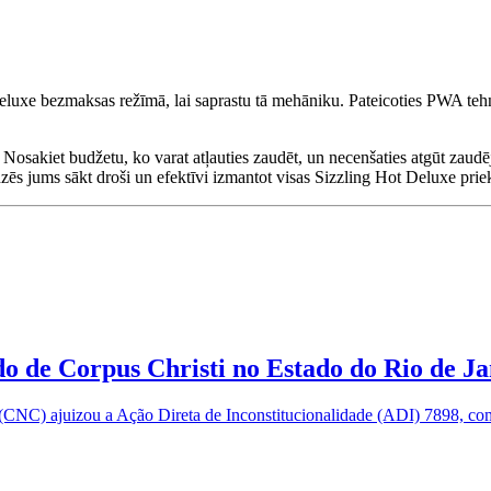
eluxe bezmaksas režīmā, lai saprastu tā mehāniku. Pateicoties PWA tehn
. Nosakiet budžetu, ko varat atļauties zaudēt, un necenšaties atgūt zaudē
īdzēs jums sākt droši un efektīvi izmantot visas Sizzling Hot Deluxe pri
o de Corpus Christi no Estado do Rio de Ja
NC) ajuizou a Ação Direta de Inconstitucionalidade (ADI) 7898, com p