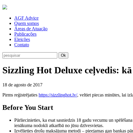
AGF Advice
Quem somos
Áreas de Atuação
Publicações
Eleições
Contato
Ok
Sizzling Hot Deluxe ceļvedis: 
18 de agosto de 2017
Pirms reģistrējaties
https://sizzlinghot.lv/
, veltiet piecas minūtes, lai i
Before You Start
Pārliecinieties, ka esat sasniedzis 18 gadu vecumu un spēlēšana 
ienākuma nodokli atkarībā no jūsu dzīvesvietas.
Izvēlieties drošu maksājuma metodi – pieejamas gan bankas pār