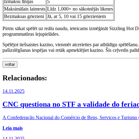
Izmaksu līnijas
5
Maksimālais laimests
Līdz 1,000× no sākotnējās likmes
Bezmaksas griezieni
Jā, ar 5, 10 vai 15 griezieniem
Pirms sākat spēlēt uz reālu naudu, ieteicams izmēģināt Sizzling Hot D
programmatūras lejupielādes.
Spēlējot tiešsaistes kazino, vienmēr atcerieties par atbildīgu spēlēšanu
pašizslēgšanas iespējas vai retāk apmeklējiet kazino. Šis ceļvedis pal
voltar
Relacionados:
14.11.2025
CNC questiona no STF a validade do feriad
A Confederação Nacional do Comércio de Bens, Serviços e Turismo (C
Leia mais
14.11.2025