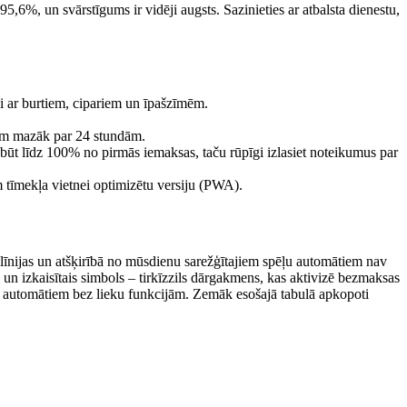
95,6%, un svārstīgums ir vidēji augsts. Sazinieties ar atbalsta dienestu,
li ar burtiem, cipariem un īpašzīmēm.
ņem mazāk par 24 stundām.
būt līdz 100% no pirmās iemaksas, taču rūpīgi izlasiet noteikumus par
m tīmekļa vietnei optimizētu versiju (PWA).
līnijas un atšķirībā no mūsdienu sarežģītajiem spēļu automātiem nav
 un izkaisītais simbols – tirkīzzils dārgakmens, kas aktivizē bezmaksas
ēļu automātiem bez lieku funkcijām. Zemāk esošajā tabulā apkopoti