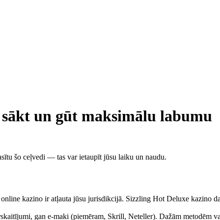
kā sākt un gūt maksimālu labumu
zlasītu šo ceļvedi — tas var ietaupīt jūsu laiku un naudu.
online kazino ir atļauta jūsu jurisdikcijā. Sizzling Hot Deluxe kazino da
skaitījumi, gan e-maki (piemēram, Skrill, Neteller). Dažām metodēm v