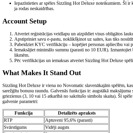
Iepazīstieties ar spēles Sizzling Hot Deluxe noteikumiem. Šī ir k
ja rodas neskaidrības.
Account Setup
Atveriet reģistrācijas veidlapu un aizpildiet visus obligātos la
Apstipriniet savu e-pastu, noklikšķinot uz saites, kas tiks nosūt
Pabeidziet KYC verifikāciju – kopējiet personas apliecību vai
Iemaksājiet minimālo summu (parasti no 10 EUR). Izmantojiet bo
likmēm.
Pēc verifikācijas un iemaksas atveriet Sizzling Hot Deluxe spēli
What Makes It Stand Out
Sizzling Hot Deluxe ir viena no Novomatic slavenākajām spēlēm, kas a
sarežģītu bonusu raundu. Galvenās funkcijas ir: augstākā maksājuma sim
griezienus (3, 10 vai 15 atkarībā no sakritušo simbolu skaita). Šī spē
galvenie parametri:
Funkcija
Detalizēts apraksts
RTP
Aptuveni 95,6% (parasti)
Svārstīgums
Vidēji augsts