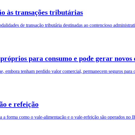
o às transações tributárias
lidades de transação tributária destinadas ao contencioso administrativ
 próprios para consumo e pode gerar novos d
que, embora tenham perdido valor comercial, permanecem seguros para 
ão e refeição
a forma como o vale-alimentação e o vale-refeição são operados no Br