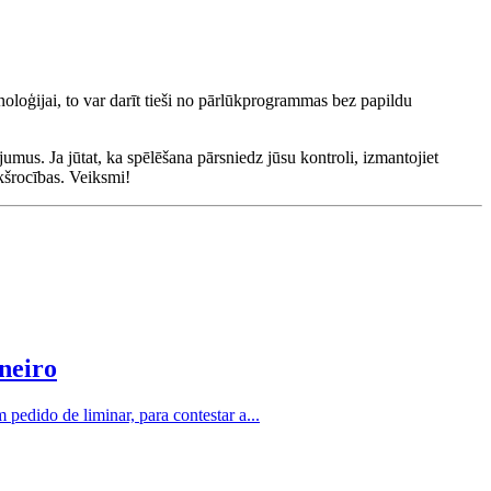
oloģijai, to var darīt tieši no pārlūkprogrammas bez papildu
jumus. Ja jūtat, ka spēlēšana pārsniedz jūsu kontroli, izmantojiet
ekšrocības. Veiksmi!
neiro
edido de liminar, para contestar a...