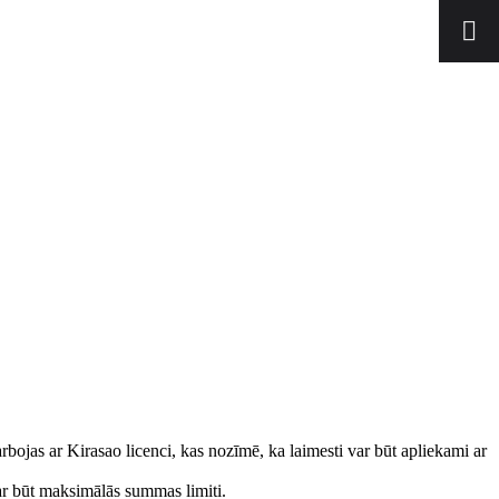
rbojas ar Kirasao licenci, kas nozīmē, ka laimesti var būt apliekami ar
ar būt maksimālās summas limiti.