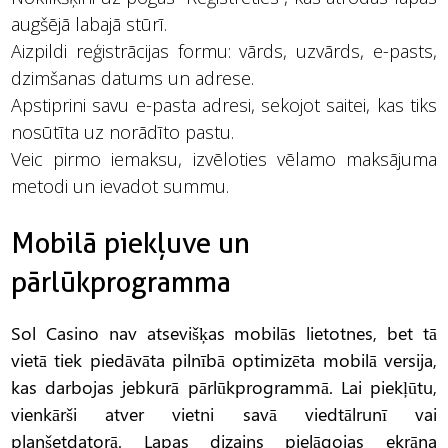
augšējā labajā stūrī.
Aizpildi reģistrācijas formu: vārds, uzvārds, e-pasts,
dzimšanas datums un adrese.
Apstiprini savu e-pasta adresi, sekojot saitei, kas tiks
nosūtīta uz norādīto pastu.
Veic pirmo iemaksu, izvēloties vēlamo maksājuma
metodi un ievadot summu.
Mobilā piekļuve un
pārlūkprogramma
Sol Casino nav atsevišķas mobilās lietotnes, bet tā
vietā tiek piedāvāta pilnībā optimizēta mobilā versija,
kas darbojas jebkurā pārlūkprogrammā. Lai piekļūtu,
vienkārši atver vietni savā viedtālrunī vai
planšetdatorā. Lapas dizains pielāgojas ekrāna