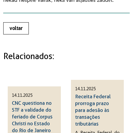
voltar
Relacionados:
14.11.2025
14.11.2025
Receita Federal
CNC questiona no
prorroga prazo
STF a validade do
para adesão às
feriado de Corpus
transações
Christi no Estado
tributárias
do Rio de Janeiro
A Receita Federal do