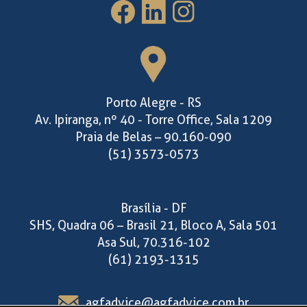
Porto Alegre - RS
Av. Ipiranga, nº 40 - Torre Office, Sala 1209
Praia de Belas – 90.160-090
(51) 3573-0573
Brasília - DF
SHS, Quadra 06 – Brasil 21, Bloco A, Sala 501
Asa Sul, 70.316-102
(61) 2193-1315
agfadvice@agfadvice.com.br