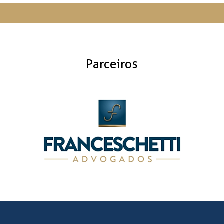
Parceiros