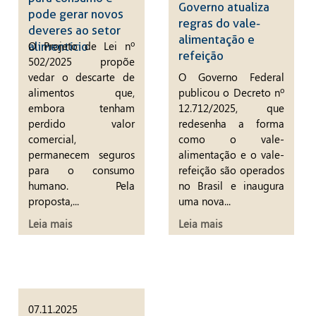
Governo atualiza
pode gerar novos
regras do vale-
deveres ao setor
alimentação e
O Projeto de Lei nº
alimentício
refeição
502/2025 propõe
vedar o descarte de
O Governo Federal
alimentos que,
publicou o Decreto nº
embora tenham
12.712/2025, que
perdido valor
redesenha a forma
comercial,
como o vale-
permanecem seguros
alimentação e o vale-
para o consumo
refeição são operados
humano. Pela
no Brasil e inaugura
proposta,...
uma nova...
Leia mais
Leia mais
07.11.2025