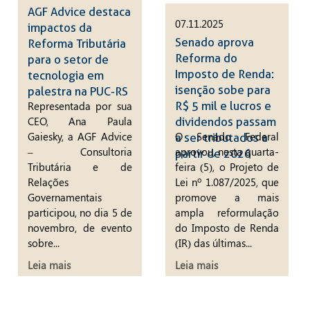
AGF Advice destaca
07.11.2025
impactos da
Senado aprova
Reforma Tributária
Reforma do
para o setor de
Imposto de Renda:
tecnologia em
isenção sobe para
palestra na PUC-RS
R$ 5 mil e lucros e
Representada por sua
CEO, Ana Paula
dividendos passam
Gaiesky, a AGF Advice
O Senado Federal
a ser tributados a
– Consultoria
aprovou, nesta quarta-
partir de 2026
Tributária e de
feira (5), o Projeto de
Relações
Lei nº 1.087/2025, que
Governamentais
promove a mais
participou, no dia 5 de
ampla reformulação
novembro, de evento
do Imposto de Renda
sobre...
(IR) das últimas...
Leia mais
Leia mais