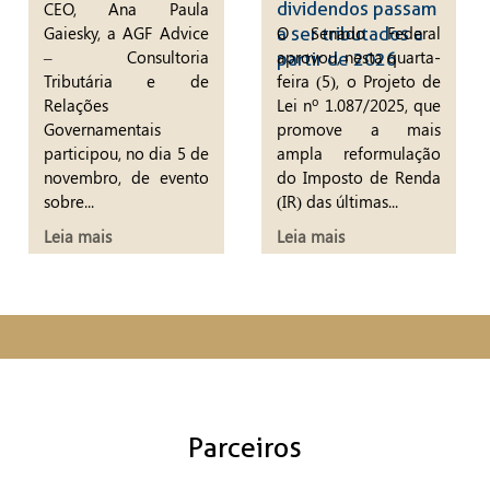
CEO, Ana Paula
dividendos passam
Gaiesky, a AGF Advice
O Senado Federal
a ser tributados a
– Consultoria
aprovou, nesta quarta-
partir de 2026
Tributária e de
feira (5), o Projeto de
Relações
Lei nº 1.087/2025, que
Governamentais
promove a mais
participou, no dia 5 de
ampla reformulação
novembro, de evento
do Imposto de Renda
sobre...
(IR) das últimas...
Leia mais
Leia mais
Parceiros