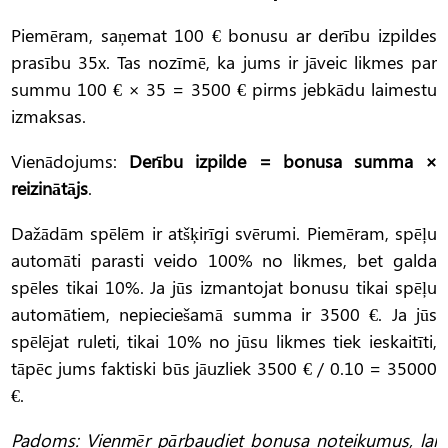
Piemēram, saņemat 100 € bonusu ar derību izpildes
prasību 35x. Tas nozīmē, ka jums ir jāveic likmes par
summu 100 € × 35 = 3500 € pirms jebkādu laimestu
izmaksas.
Vienādojums:
Derību izpilde = bonusa summa ×
reizinātājs
.
Dažādām spēlēm ir atšķirīgi svērumi. Piemēram, spēļu
automāti parasti veido 100% no likmes, bet galda
spēles tikai 10%. Ja jūs izmantojat bonusu tikai spēļu
automātiem, nepieciešamā summa ir 3500 €. Ja jūs
spēlējat ruleti, tikai 10% no jūsu likmes tiek ieskaitīti,
tāpēc jums faktiski būs jāuzliek 3500 € / 0.10 = 35000
€.
Padoms: Vienmēr pārbaudiet bonusa noteikumus, lai