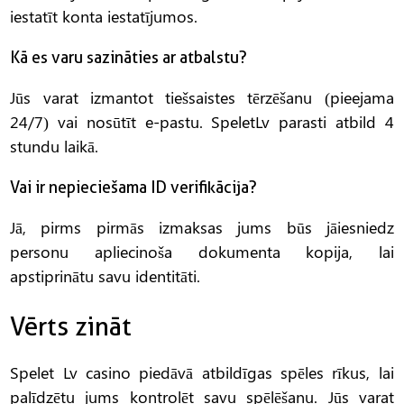
iestatīt konta iestatījumos.
Kā es varu sazināties ar atbalstu?
Jūs varat izmantot tiešsaistes tērzēšanu (pieejama
24/7) vai nosūtīt e-pastu. SpeletLv parasti atbild 4
stundu laikā.
Vai ir nepieciešama ID verifikācija?
Jā, pirms pirmās izmaksas jums būs jāiesniedz
personu apliecinoša dokumenta kopija, lai
apstiprinātu savu identitāti.
Vērts zināt
Spelet Lv casino piedāvā atbildīgas spēles rīkus, lai
palīdzētu jums kontrolēt savu spēlēšanu. Jūs varat