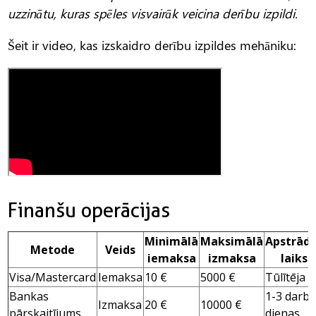
uzzinātu, kuras spēles visvairāk veicina derību izpildi.
Šeit ir video, kas izskaidro derību izpildes mehāniku:
Finanšu operācijas
Minimālā
Maksimālā
Apstrād
Metode
Veids
iemaksa
izmaksa
laiks
Visa/Mastercard
Iemaksa
10 €
5000 €
Tūlītēja
Bankas
1-3 darb
Izmaksa
20 €
10000 €
pārskaitījums
dienas