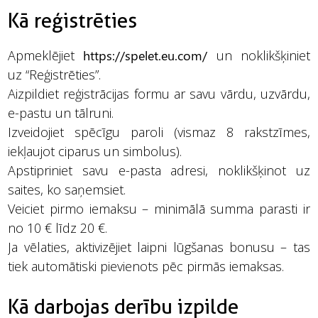
Kā reģistrēties
Apmeklējiet
https://spelet.eu.com/
un noklikšķiniet
uz “Reģistrēties”.
Aizpildiet reģistrācijas formu ar savu vārdu, uzvārdu,
e-pastu un tālruni.
Izveidojiet spēcīgu paroli (vismaz 8 rakstzīmes,
iekļaujot ciparus un simbolus).
Apstipriniet savu e-pasta adresi, noklikšķinot uz
saites, ko saņemsiet.
Veiciet pirmo iemaksu – minimālā summa parasti ir
no 10 € līdz 20 €.
Ja vēlaties, aktivizējiet laipni lūgšanas bonusu – tas
tiek automātiski pievienots pēc pirmās iemaksas.
Kā darbojas derību izpilde