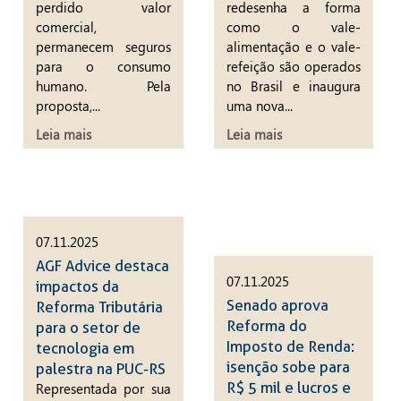
perdido valor
redesenha a forma
comercial,
como o vale-
permanecem seguros
alimentação e o vale-
para o consumo
refeição são operados
humano. Pela
no Brasil e inaugura
proposta,...
uma nova...
Leia mais
Leia mais
07.11.2025
AGF Advice destaca
07.11.2025
impactos da
Senado aprova
Reforma Tributária
Reforma do
para o setor de
Imposto de Renda:
tecnologia em
isenção sobe para
palestra na PUC-RS
R$ 5 mil e lucros e
Representada por sua