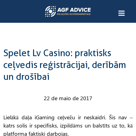
Spelet Lv Casino: praktisks
ceļvedis reģistrācijai, derībām
un drošībai
22 de maio de 2017
Lielākā daļa iGaming ceļvežu ir neskaidri. Šis nav –
katrs solis ir specifisks, izpildāms un balstīts uz to, kā
platforma faktiski darbojas.