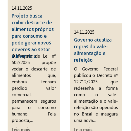
14.11.2025
Projeto busca
coibir descarte de
alimentos próprios
14.11.2025
para consumo e
Governo atualiza
pode gerar novos
regras do vale-
deveres ao setor
alimentação e
O Projeto de Lei nº
alimentício
refeição
502/2025 propõe
vedar o descarte de
O Governo Federal
alimentos que,
publicou o Decreto nº
embora tenham
12.712/2025, que
perdido valor
redesenha a forma
comercial,
como o vale-
permanecem seguros
alimentação e o vale-
para o consumo
refeição são operados
humano. Pela
no Brasil e inaugura
proposta,...
uma nova...
Leia mais
Leia mais