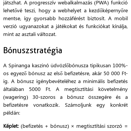
játszhat. A progresszív webalkalmazás (PWA) funkció
lehetővé teszi, hogy a webhelyet a kezdőképernyőre
mentse, így gyorsabb hozzáférést biztosít. A mobil
verzió ugyanazokat a játékokat és funkciókat kínálja,
mint az asztali változat.
Bónuszstratégia
A Spinanga kaszinó üdvözlőbónusza tipikusan 100%-
os egyező bónusz az első befizetésre, akár 50 000 Ft-
ig. A bónusz igénybevételéhez a minimális befizetés
általában 5000 Ft. A megtisztítási követelmény
(wagering) 30-szoros a bónusz összegére és a
befizetésre vonatkozik. Számoljunk egy konkrét
példán:
Képlet:
(befizetés + bónusz) × megtisztítási szorzó =