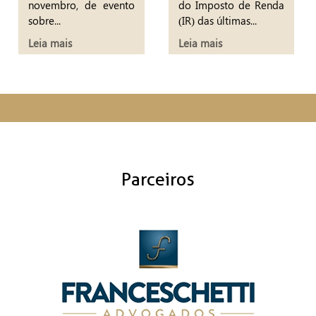
novembro, de evento
do Imposto de Renda
sobre...
(IR) das últimas...
Leia mais
Leia mais
Parceiros