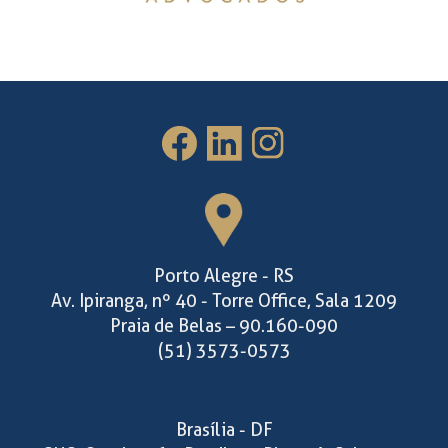
Porto Alegre - RS
Av. Ipiranga, nº 40 - Torre Office, Sala 1209
Praia de Belas – 90.160-090
(51) 3573-0573
Brasília - DF