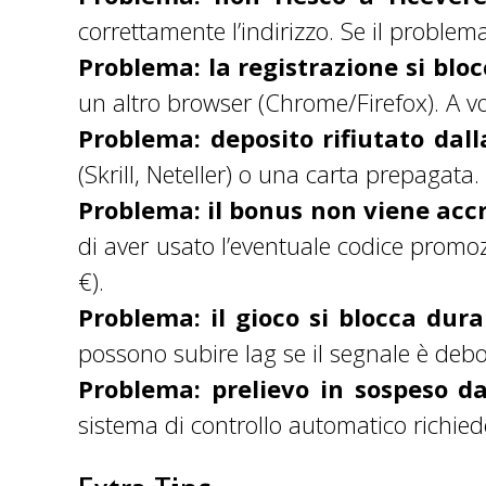
correttamente l’indirizzo. Se il problema
Problema: la registrazione si bloc
un altro browser (Chrome/Firefox). A vo
Problema: deposito rifiutato dal
(Skrill, Neteller) o una carta prepagata.
Problema: il bonus non viene accr
di aver usato l’eventuale codice promo
€).
Problema: il gioco si blocca dura
possono subire lag se il segnale è deb
Problema: prelievo in sospeso da
sistema di controllo automatico richie