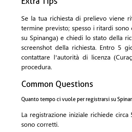
Extra Tips
Se la tua richiesta di prelievo viene ri
termine previsto; spesso i ritardi sono d
su Spinanga) e chiedi lo stato della ri
screenshot della richiesta. Entro 5 g
contattare l’autorità di licenza (Cu
procedura.
Common Questions
Quanto tempo ci vuole per registrarsi su Spin
La registrazione iniziale richiede circ
sono corretti.