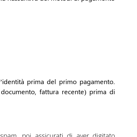
ell’identità prima del primo pagamento.
n documento, fattura recente) prima di
spam, poi assicurati di aver digitato