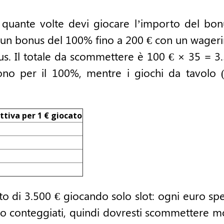
quante volte devi giocare l’importo del bonu
n bonus del 100% fino a 200 € con un wagering
us. Il totale da scommettere è 100 € × 35 = 3.
ono per il 100%, mentre i giochi da tavolo (
tiva per 1 € giocato
ito di 3.500 € giocando solo slot: ogni euro s
no conteggiati, quindi dovresti scommettere mo