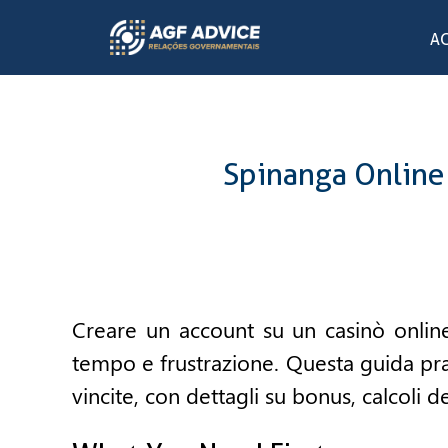
AG
Spinanga Online 
Creare un account su un casinò onlin
tempo e frustrazione. Questa guida prat
vincite, con dettagli su bonus, calcoli 