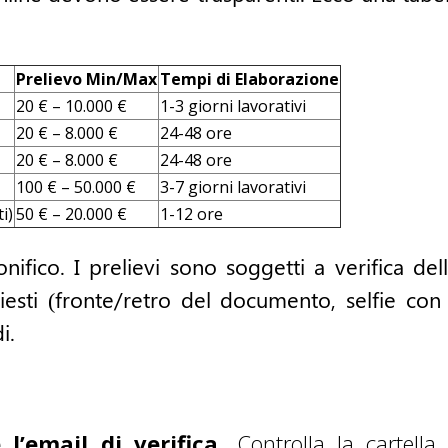
Prelievo Min/Max
Tempi di Elaborazione
20 € – 10.000 €
1-3 giorni lavorativi
20 € – 8.000 €
24-48 ore
20 € – 8.000 €
24-48 ore
100 € – 50.000 €
3-7 giorni lavorativi
i)
50 € – 20.000 €
1-12 ore
bonifico. I prelievi sono soggetti a verifica d
chiesti (fronte/retro del documento, selfie co
i.
l’email di verifica.
Controlla la cartella 