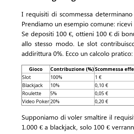
I requisiti di scommessa determinano 
Prendiamo un esempio comune: ricevi u
Se depositi 100 €, ottieni 100 € di bon
allo stesso modo. Le slot contribuisc
addirittura 0%. Ecco un calcolo pratico:
Gioco
Contribuzione (%)
Scommessa effet
Slot
100%
1 €
Blackjack
10%
0,10 €
Roulette
5%
0,05 €
Video Poker
20%
0,20 €
Supponiamo di voler smaltire il requis
1.000 € a blackjack, solo 100 € verran