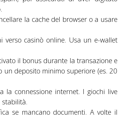
.
cellare la cache del browser o a usare
 verso casinò online. Usa un e-wallet
ttivato il bonus durante la transazione e
no un deposito minimo superiore (es. 20
a la connessione internet. I giochi live
stabilità.
fica se mancano documenti. A volte il