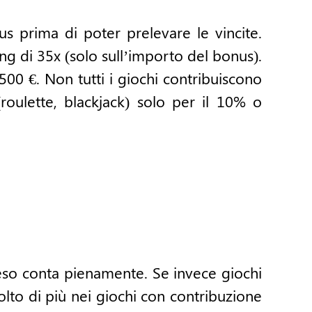
s prima di poter prelevare le vincite.
 di 35x (solo sull’importo del bonus).
500 €. Non tutti i giochi contribuiscono
roulette, blackjack) solo per il 10% o
peso conta pienamente. Se invece giochi
lto di più nei giochi con contribuzione