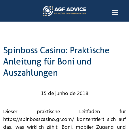
Spinboss Casino: Praktische
Anleitung für Boni und
Auszahlungen
15 de junho de 2018
Dieser praktische Leitfaden für
https://spinbosscasino.gr.com/
konzentriert sich auf
das, was wirklich zählt: Boni, mobiler Zugang und