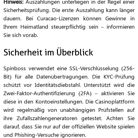
Hinweis:
Auszahlungen unterliegen in der Regel einer
Sicherheitsprüfung. Die erste Auszahlung kann länger
dauern. Bei Curacao-Lizenzen können Gewinne in
Ihrem Heimatland steuerpflichtig sein – informieren
Sie sich vorab.
Sicherheit im Überblick
Spinboss verwendet eine SSL-Verschlüsselung (256-
Bit) für alle Datenübertragungen. Die KYC-Prüfung
schützt vor Identitätsdiebstahl. Unterstützt wird die
Zwei-Faktor-Authentifizierung (2FA) – aktivieren Sie
diese in den Kontoeinstellungen. Die Casinoplattform
wird regelmäßig von unabhängigen Prüfstellen auf
ihre Zufallszahlengeneratoren getestet. Achten Sie
darauf, dass Sie nur auf der offiziellen Website spielen
und Phishing-Versuche ignorieren.