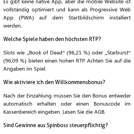
Es gibt keine native App, aber die mobile Website ist
vollständig optimiert und kann als Progressive Web
App (PWA) auf dem Startbildschirm installiert
werden.
Welche Spiele haben den höchsten RTP?
Slots wie „Book of Dead“ (96,21 %) oder „Starburst“
(96,09 %) bieten einen hohen RTP. Achten Sie auf die
Angaben im Spiel.
Wie aktiviere ich den Willkommensbonus?
Nach der Einzahlung müssen Sie den Bonus entweder
automatisch erhalten oder einen Bonuscode im
Kassenbereich eingeben. Lesen Sie die AGB.
Sind Gewinne aus Spinboss steuerpflichtig?