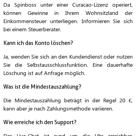
Da Spinboss unter einer Curacao-Lizenz operiert,
können Gewinne in Ihrem Wohnsitzland der
Einkommensteuer unterliegen. Informieren Sie sich
bei einem Steuerberater.
Kann ich das Konto löschen?
Ja, wenden Sie sich an den Kundendienst oder nutzen
Sie die Selbstausschlussfunktion. Eine dauerhafte
Löschung ist auf Anfrage möglich.
Was ist die Mindestauszahlung?
Die Mindestauszahlung beträgt in der Regel 20 €,
kann aber je nach Zahlungsmethode variieren.
Wie erreiche ich den Support?
Der Live-Chat ist rund um die Uhr erreichbar.