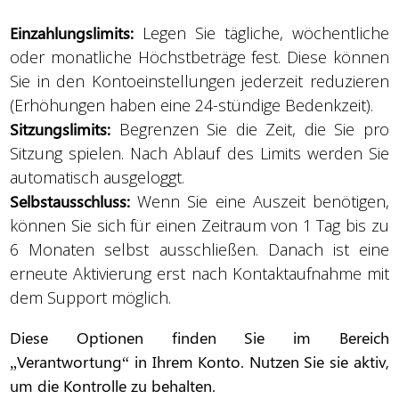
Einzahlungslimits:
Legen Sie tägliche, wöchentliche
oder monatliche Höchstbeträge fest. Diese können
Sie in den Kontoeinstellungen jederzeit reduzieren
(Erhöhungen haben eine 24-stündige Bedenkzeit).
Sitzungslimits:
Begrenzen Sie die Zeit, die Sie pro
Sitzung spielen. Nach Ablauf des Limits werden Sie
automatisch ausgeloggt.
Selbstausschluss:
Wenn Sie eine Auszeit benötigen,
können Sie sich für einen Zeitraum von 1 Tag bis zu
6 Monaten selbst ausschließen. Danach ist eine
erneute Aktivierung erst nach Kontaktaufnahme mit
dem Support möglich.
Diese Optionen finden Sie im Bereich
„Verantwortung“ in Ihrem Konto. Nutzen Sie sie aktiv,
um die Kontrolle zu behalten.