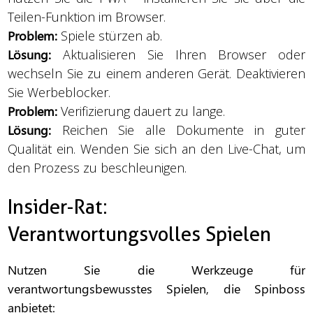
Teilen-Funktion im Browser.
Problem:
Spiele stürzen ab.
Lösung:
Aktualisieren Sie Ihren Browser oder
wechseln Sie zu einem anderen Gerät. Deaktivieren
Sie Werbeblocker.
Problem:
Verifizierung dauert zu lange.
Lösung:
Reichen Sie alle Dokumente in guter
Qualität ein. Wenden Sie sich an den Live-Chat, um
den Prozess zu beschleunigen.
Insider-Rat:
Verantwortungsvolles Spielen
Nutzen Sie die Werkzeuge für
verantwortungsbewusstes Spielen, die Spinboss
anbietet: