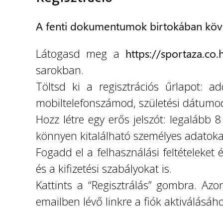
A fenti dokumentumok birtokában köves
Látogasd meg a
https://sportaza.co.
sarokban.
Töltsd ki a regisztrációs űrlapot: 
mobiltelefonszámod, születési dátumod
Hozz létre egy erős jelszót: legalább 
könnyen kitalálható személyes adatoka
Fogadd el a felhasználási feltételeket
és a kifizetési szabályokat is.
Kattints a “Regisztrálás” gombra. Azo
emailben lévő linkre a fiók aktiválásáho