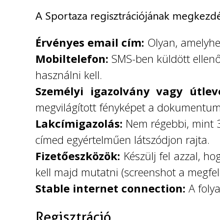
A Sportaza regisztrációjának megkezdés
Érvényes email cím:
Olyan, amelyhez
Mobiltelefon:
SMS-ben küldött ellenő
használni kell.
Személyi igazolvány vagy útlevé
megvilágított fényképet a dokumentum
Lakcímigazolás:
Nem régebbi, mint 3 
címed egyértelműen látszódjon rajta.
Fizetőeszközök:
Készülj fel azzal, hog
kell majd mutatni (screenshot a megfel
Stable internet connection:
A foly
Regisztráció