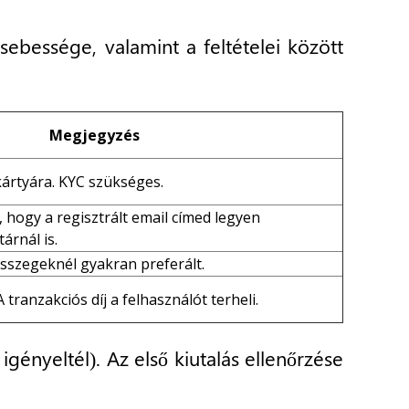
sebessége, valamint a feltételei között
Megjegyzés
kártyára. KYC szükséges.
, hogy a regisztrált email címed legyen
árnál is.
sszegeknél gyakran preferált.
A tranzakciós díj a felhasználót terheli.
 igényeltél). Az első kiutalás ellenőrzése