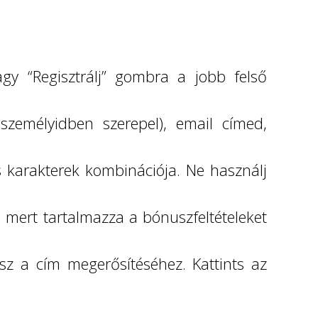
agy “Regisztrálj” gombra a jobb felső
személyidben szerepel), email címed,
is karakterek kombinációja. Ne használj
, mert tartalmazza a bónuszfeltételeket
psz a cím megerősítéséhez. Kattints az