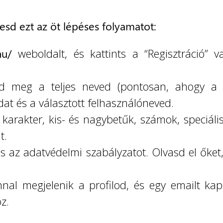
d ezt az öt lépéses folyamatot:
hu/
weboldalt, és kattints a “Regisztráció” v
add meg a teljes neved (pontosan, ahogy a 
at és a választott felhasználóneved.
8 karakter, kis- és nagybetűk, számok, speciál
t.
 és az adatvédelmi szabályzatot. Olvasd el őket
nnal megjelenik a profilod, és egy emailt ka
z.