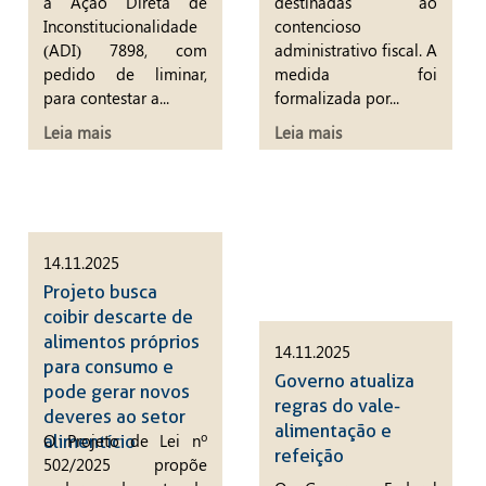
a Ação Direta de
destinadas ao
Inconstitucionalidade
contencioso
(ADI) 7898, com
administrativo fiscal. A
pedido de liminar,
medida foi
para contestar a...
formalizada por...
Leia mais
Leia mais
14.11.2025
Projeto busca
coibir descarte de
alimentos próprios
14.11.2025
para consumo e
Governo atualiza
pode gerar novos
regras do vale-
deveres ao setor
alimentação e
O Projeto de Lei nº
alimentício
refeição
502/2025 propõe