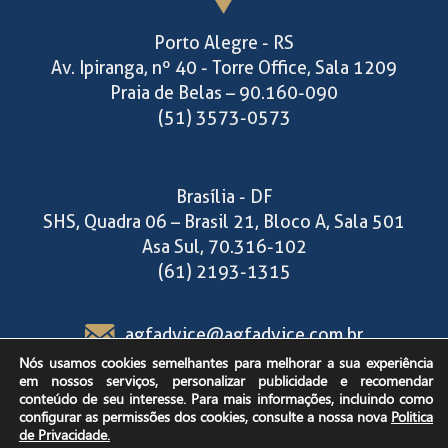
Porto Alegre - RS
Av. Ipiranga, nº 40 - Torre Office, Sala 1209
Praia de Belas – 90.160-090
(51) 3573-0573
Brasília - DF
SHS, Quadra 06 – Brasil 21, Bloco A, Sala 501
Asa Sul, 70.316-102
(61) 2193-1315
agfadvice@agfadvice.com.br
Nós usamos cookies semelhantes para melhorar a sua experiência
em nossos serviços, personalizar publicidade e recomendar
Segunda a sexta-feira,
conteúdo de seu interesse. Para mais informações, incluindo como
configurar as permissões dos cookies, consulte a nossa nova
Politica
das 9h às 18h30.
de Privacidade.