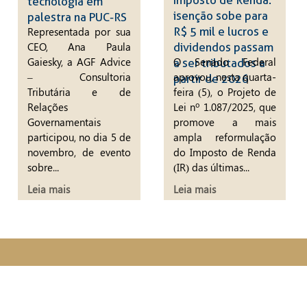
tecnologia em
isenção sobe para
palestra na PUC-RS
R$ 5 mil e lucros e
Representada por sua
CEO, Ana Paula
dividendos passam
Gaiesky, a AGF Advice
O Senado Federal
a ser tributados a
– Consultoria
aprovou, nesta quarta-
partir de 2026
Tributária e de
feira (5), o Projeto de
Relações
Lei nº 1.087/2025, que
Governamentais
promove a mais
participou, no dia 5 de
ampla reformulação
novembro, de evento
do Imposto de Renda
sobre...
(IR) das últimas...
Leia mais
Leia mais