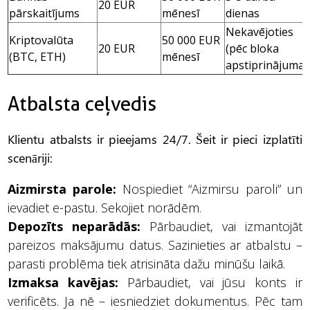
20 EUR
pārskaitījums
mēnesī
dienas
Nekavējoties
Kriptovalūta
50 000 EUR
20 EUR
(pēc bloka
(BTC, ETH)
mēnesī
apstiprinājuma)
Atbalsta ceļvedis
Klientu atbalsts ir pieejams 24/7. Šeit ir pieci izplatīti
scenāriji:
Aizmirsta parole:
Nospiediet “Aizmirsu paroli” un
ievadiet e-pastu. Sekojiet norādēm.
Depozīts neparādās:
Pārbaudiet, vai izmantojāt
pareizos maksājumu datus. Sazinieties ar atbalstu –
parasti problēma tiek atrisināta dažu minūšu laikā.
Izmaksa kavējas:
Pārbaudiet, vai jūsu konts ir
verificēts. Ja nē – iesniedziet dokumentus. Pēc tam