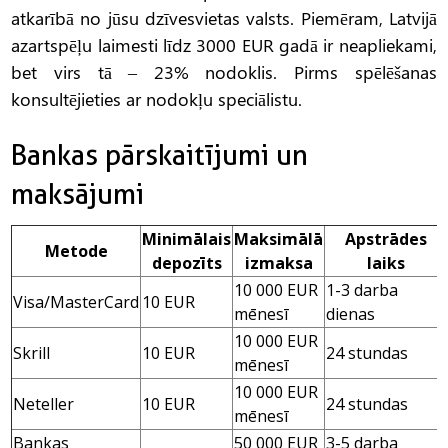
atkarībā no jūsu dzīvesvietas valsts. Piemēram, Latvijā
azartspēļu laimesti līdz 3000 EUR gadā ir neapliekami,
bet virs tā – 23% nodoklis. Pirms spēlēšanas
konsultējieties ar nodokļu speciālistu.
Bankas pārskaitījumi un
maksājumi
Minimālais
Maksimālā
Apstrādes
Metode
depozīts
izmaksa
laiks
10 000 EUR
1-3 darba
Visa/MasterCard
10 EUR
mēnesī
dienas
10 000 EUR
Skrill
10 EUR
24 stundas
mēnesī
10 000 EUR
Neteller
10 EUR
24 stundas
mēnesī
Bankas
50 000 EUR
3-5 darba