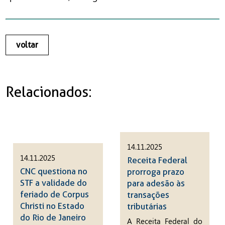
voltar
Relacionados:
14.11.2025
14.11.2025
Receita Federal
CNC questiona no
prorroga prazo
STF a validade do
para adesão às
feriado de Corpus
transações
Christi no Estado
tributárias
do Rio de Janeiro
A Receita Federal do