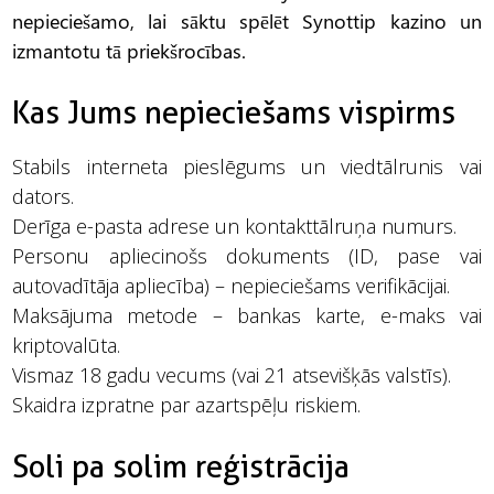
nepieciešamo, lai sāktu spēlēt Synottip kazino un
izmantotu tā priekšrocības.
Kas Jums nepieciešams vispirms
Stabils interneta pieslēgums un viedtālrunis vai
dators.
Derīga e-pasta adrese un kontakttālruņa numurs.
Personu apliecinošs dokuments (ID, pase vai
autovadītāja apliecība) – nepieciešams verifikācijai.
Maksājuma metode – bankas karte, e-maks vai
kriptovalūta.
Vismaz 18 gadu vecums (vai 21 atsevišķās valstīs).
Skaidra izpratne par azartspēļu riskiem.
Soli pa solim reģistrācija