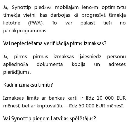
Jā, Synottip piedāvā mobilajām ierīcēm optimizētu
tīmekļa vietni, kas darbojas kā progresīvā tīmekļa
lietotne (PWA). To var palaist tieši no
pārlūkprogrammas.
Vai nepieciešama verifikācija pirms izmaksas?
Jā, pirms pirmās izmaksas jāiesniedz personu
apliecinoša dokumenta kopija un adreses
pierādījums.
Kādi ir izmaksu limiti?
Izmaksas limits ar bankas karti ir līdz 10 000 EUR
mēnesī, bet ar kriptovalūtu – līdz 50 000 EUR mēnesī.
Vai Synottip pieņem Latvijas spēlētājus?