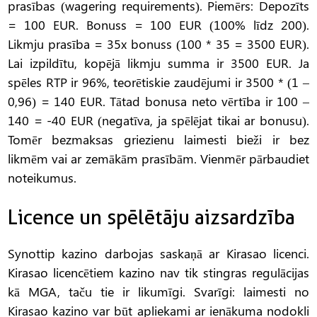
prasības (wagering requirements). Piemērs: Depozīts
= 100 EUR. Bonuss = 100 EUR (100% līdz 200).
Likmju prasība = 35x bonuss (100 * 35 = 3500 EUR).
Lai izpildītu, kopējā likmju summa ir 3500 EUR. Ja
spēles RTP ir 96%, teorētiskie zaudējumi ir 3500 * (1 –
0,96) = 140 EUR. Tātad bonusa neto vērtība ir 100 –
140 = -40 EUR (negatīva, ja spēlējat tikai ar bonusu).
Tomēr bezmaksas griezienu laimesti bieži ir bez
likmēm vai ar zemākām prasībām. Vienmēr pārbaudiet
noteikumus.
Licence un spēlētāju aizsardzība
Synottip kazino darbojas saskaņā ar Kirasao licenci.
Kirasao licencētiem kazino nav tik stingras regulācijas
kā MGA, taču tie ir likumīgi. Svarīgi: laimesti no
Kirasao kazino var būt apliekami ar ienākuma nodokli