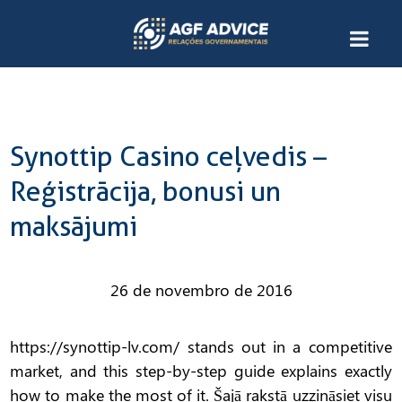
Synottip Casino ceļvedis –
Reģistrācija, bonusi un
maksājumi
26 de novembro de 2016
https://synottip-lv.com/
stands out in a competitive
market, and this step-by-step guide explains exactly
how to make the most of it. Šajā rakstā uzzināsiet visu