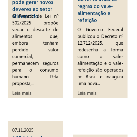
pode gerar novos
regras do vale-
deveres ao setor
alimentação e
O Projeto de Lei nº
alimentício
refeição
502/2025 propõe
vedar o descarte de
O Governo Federal
alimentos que,
publicou o Decreto nº
embora tenham
12.712/2025, que
perdido valor
redesenha a forma
comercial,
como o vale-
permanecem seguros
alimentação e o vale-
para o consumo
refeição são operados
humano. Pela
no Brasil e inaugura
proposta,...
uma nova...
Leia mais
Leia mais
07.11.2025