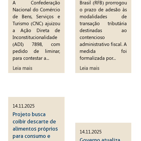
A Confederação
Brasil (RFB) prorrogou
Nacional do Comércio
o prazo de adesão às
de Bens, Serviços e
modalidades de
Turismo (CNC) ajuizou
transação tributária
a Ação Direta de
destinadas ao
Inconstitucionalidade
contencioso
(ADI) 7898, com
administrativo fiscal. A
pedido de liminar,
medida foi
para contestar a...
formalizada por...
Leia mais
Leia mais
14.11.2025
Projeto busca
coibir descarte de
alimentos próprios
14.11.2025
para consumo e
Governo atualiza