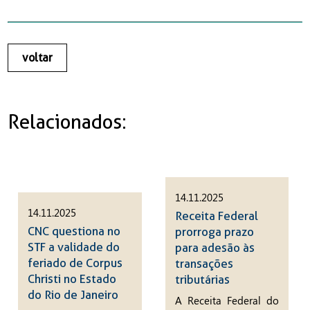
voltar
Relacionados:
14.11.2025
14.11.2025
Receita Federal
CNC questiona no
prorroga prazo
STF a validade do
para adesão às
feriado de Corpus
transações
Christi no Estado
tributárias
do Rio de Janeiro
A Receita Federal do