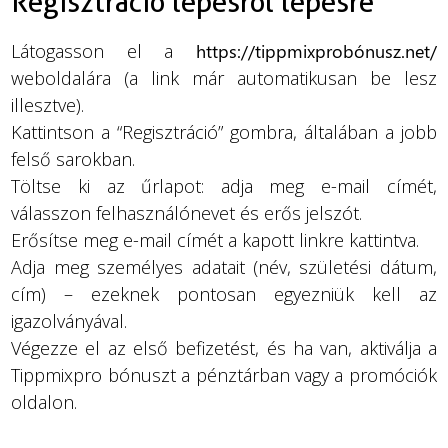
Regisztráció lépésről lépésre
Látogasson el a
https://tippmixprobónusz.net/
weboldalára (a link már automatikusan be lesz
illesztve).
Kattintson a “Regisztráció” gombra, általában a jobb
felső sarokban.
Töltse ki az űrlapot: adja meg e-mail címét,
válasszon felhasználónevet és erős jelszót.
Erősítse meg e-mail címét a kapott linkre kattintva.
Adja meg személyes adatait (név, születési dátum,
cím) – ezeknek pontosan egyezniük kell az
igazolványával.
Végezze el az első befizetést, és ha van, aktiválja a
Tippmixpro bónuszt a pénztárban vagy a promóciók
oldalon.