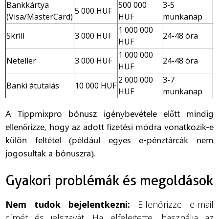
Bankkártya
500 000
3-5
5 000 HUF
(Visa/MasterCard)
HUF
munkanap
1 000 000
Skrill
3 000 HUF
24-48 óra
HUF
1 000 000
Neteller
3 000 HUF
24-48 óra
HUF
2 000 000
3-7
Banki átutalás
10 000 HUF
HUF
munkanap
A Tippmixpro bónusz igénybevétele előtt mindig
ellenőrizze, hogy az adott fizetési módra vonatkozik-e
külön feltétel (például egyes e-pénztárcák nem
jogosultak a bónuszra).
Gyakori problémák és megoldások
Nem tudok bejelentkezni:
Ellenőrizze e-mail
címét és jelszavát. Ha elfelejtette, használja az