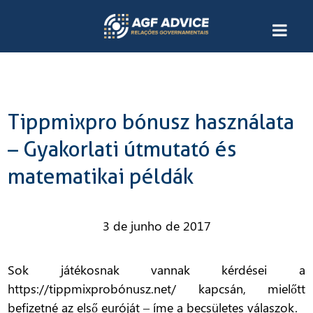
Tippmixpro bónusz használata
– Gyakorlati útmutató és
matematikai példák
3 de junho de 2017
Sok játékosnak vannak kérdései a
https://tippmixprobónusz.net/
kapcsán, mielőtt
befizetné az első euróját – íme a becsületes válaszok.