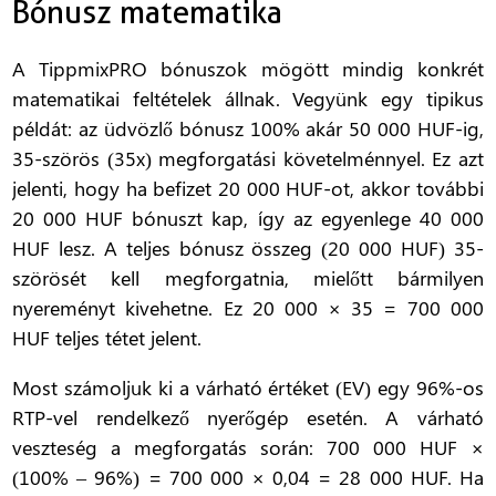
Bónusz matematika
A TippmixPRO bónuszok mögött mindig konkrét
matematikai feltételek állnak. Vegyünk egy tipikus
példát: az üdvözlő bónusz 100% akár 50 000 HUF-ig,
35-szörös (35x) megforgatási követelménnyel. Ez azt
jelenti, hogy ha befizet 20 000 HUF-ot, akkor további
20 000 HUF bónuszt kap, így az egyenlege 40 000
HUF lesz. A teljes bónusz összeg (20 000 HUF) 35-
szörösét kell megforgatnia, mielőtt bármilyen
nyereményt kivehetne. Ez 20 000 × 35 = 700 000
HUF teljes tétet jelent.
Most számoljuk ki a várható értéket (EV) egy 96%-os
RTP-vel rendelkező nyerőgép esetén. A várható
veszteség a megforgatás során: 700 000 HUF ×
(100% – 96%) = 700 000 × 0,04 = 28 000 HUF. Ha