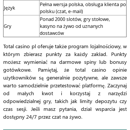
Pełna wersja polska, obsługa klienta po
Język
polsku (czat, e-mail)
Ponad 2000 slotów, gry stołowe,
Gry
kasyno na żywo od uznanych
dostawców
Total casino pl oferuje także program lojalnościowy, w
którym zbierasz punkty za każdy zakład. Punkty
możesz wymieniać na darmowe spiny lub bonusy
gotówkowe. Pamiętaj, że total casino opinie
użytkowników są generalnie pozytywne, ale zawsze
warto samodzielnie przetestować platformę. Zaczynaj
od małych kwot i korzystaj z narzędzi
odpowiedzialnej gry, takich jak limity depozytu czy
czas sesji. Jeśli masz pytania, dział wsparcia jest
dostępny 24/7 przez czat na żywo.