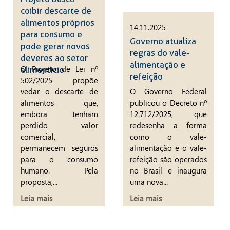
coibir descarte de
alimentos próprios
14.11.2025
para consumo e
Governo atualiza
pode gerar novos
regras do vale-
deveres ao setor
alimentação e
O Projeto de Lei nº
alimentício
refeição
502/2025 propõe
vedar o descarte de
O Governo Federal
alimentos que,
publicou o Decreto nº
embora tenham
12.712/2025, que
perdido valor
redesenha a forma
comercial,
como o vale-
permanecem seguros
alimentação e o vale-
para o consumo
refeição são operados
humano. Pela
no Brasil e inaugura
proposta,...
uma nova...
Leia mais
Leia mais