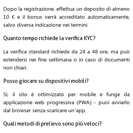
Dopo la registrazione, effettua un deposito di almeno
10 € e il bonus verrà accreditato automaticamente,
salvo diversa indicazione nei termini.
Quanto tempo richiede la verifica KYC?
La verifica standard richiede da 24 a 48 ore, ma può
estendersi nei fine settimana o in caso di documenti
non chiari.
Posso giocare su dispositivi mobili?
Sì, il sito è ottimizzato per mobile e funge da
applicazione web progressiva (PWA) – puoi avviarlo
dal browser senza scaricare un’app.
Quali metodi di prelievo sono più veloci?