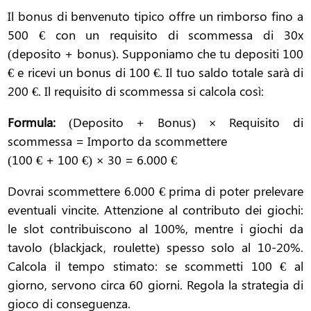
Il bonus di benvenuto tipico offre un rimborso fino a
500 € con un requisito di scommessa di 30x
(deposito + bonus). Supponiamo che tu depositi 100
€ e ricevi un bonus di 100 €. Il tuo saldo totale sarà di
200 €. Il requisito di scommessa si calcola così:
Formula:
(Deposito + Bonus) × Requisito di
scommessa = Importo da scommettere
(100 € + 100 €) × 30 = 6.000 €
Dovrai scommettere 6.000 € prima di poter prelevare
eventuali vincite. Attenzione al contributo dei giochi:
le slot contribuiscono al 100%, mentre i giochi da
tavolo (blackjack, roulette) spesso solo al 10-20%.
Calcola il tempo stimato: se scommetti 100 € al
giorno, servono circa 60 giorni. Regola la strategia di
gioco di conseguenza.