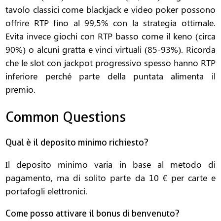
tavolo classici come blackjack e video poker possono
offrire RTP fino al 99,5% con la strategia ottimale.
Evita invece giochi con RTP basso come il keno (circa
90%) o alcuni gratta e vinci virtuali (85-93%). Ricorda
che le slot con jackpot progressivo spesso hanno RTP
inferiore perché parte della puntata alimenta il
premio.
Common Questions
Qual è il deposito minimo richiesto?
Il deposito minimo varia in base al metodo di
pagamento, ma di solito parte da 10 € per carte e
portafogli elettronici.
Come posso attivare il bonus di benvenuto?