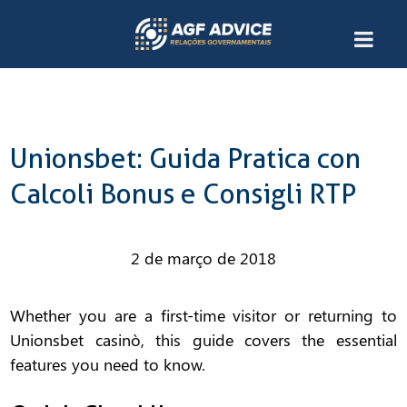
Unionsbet: Guida Pratica con
Calcoli Bonus e Consigli RTP
2 de março de 2018
Whether you are a first-time visitor or returning to
Unionsbet casinò
, this guide covers the essential
features you need to know.