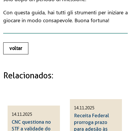
Con questa guida, hai tutti gli strumenti per iniziare a
giocare in modo consapevole. Buona fortuna!
voltar
Relacionados:
14.11.2025
14.11.2025
Receita Federal
CNC questiona no
prorroga prazo
STF a validade do
para adesão às