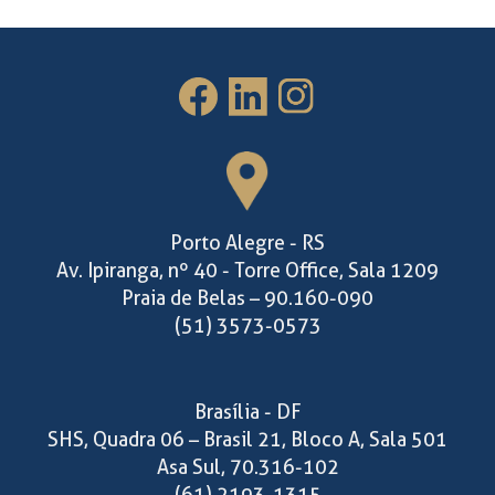
Porto Alegre - RS
Av. Ipiranga, nº 40 - Torre Office, Sala 1209
Praia de Belas – 90.160-090
(51) 3573-0573
Brasília - DF
SHS, Quadra 06 – Brasil 21, Bloco A, Sala 501
Asa Sul, 70.316-102
(61) 2193-1315