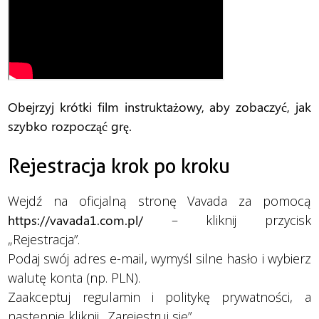
Obejrzyj krótki film instruktażowy, aby zobaczyć, jak
szybko rozpocząć grę.
Rejestracja krok po kroku
Wejdź na oficjalną stronę Vavada za pomocą
https://vavada1.com.pl/
– kliknij przycisk
„Rejestracja”.
Podaj swój adres e-mail, wymyśl silne hasło i wybierz
walutę konta (np. PLN).
Zaakceptuj regulamin i politykę prywatności, a
następnie kliknij „Zarejestruj się”.