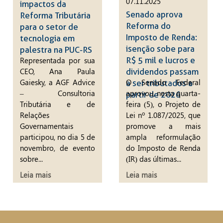
07.11.2025
impactos da
Senado aprova
Reforma Tributária
Reforma do
para o setor de
Imposto de Renda:
tecnologia em
isenção sobe para
palestra na PUC-RS
R$ 5 mil e lucros e
Representada por sua
CEO, Ana Paula
dividendos passam
Gaiesky, a AGF Advice
O Senado Federal
a ser tributados a
– Consultoria
aprovou, nesta quarta-
partir de 2026
Tributária e de
feira (5), o Projeto de
Relações
Lei nº 1.087/2025, que
Governamentais
promove a mais
participou, no dia 5 de
ampla reformulação
novembro, de evento
do Imposto de Renda
sobre...
(IR) das últimas...
Leia mais
Leia mais