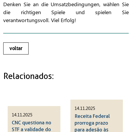
Denken Sie an die Umsatzbedingungen, wählen Sie
die richtigen Spiele und spielen Sie
verantwortungsvoll. Viel Erfolg!
voltar
Relacionados:
14.11.2025
14.11.2025
Receita Federal
CNC questiona no
prorroga prazo
STF a validade do
para adesão às