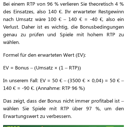
Bei einem RTP von 96 % verlieren Sie theoretisch 4 %
des Einsatzes, also 140 €. Ihr erwarteter Restgewinn
nach Umsatz wäre 100 € – 140 € = -40 €, also ein
Verlust. Daher ist es wichtig, die Bonusbedingungen
genau zu prüfen und Spiele mit hohem RTP zu
wählen.
Formel für den erwarteten Wert (EV):
EV = Bonus – (Umsatz × (1 – RTP))
In unserem Fall: EV = 50 € – (3500 € × 0,04) = 50 € –
140 € = -90 €. (Annahme: RTP 96 %)
Das zeigt, dass der Bonus nicht immer profitabel ist –
wählen Sie Spiele mit RTP über 97 %, um den
Erwartungswert zu verbessern.