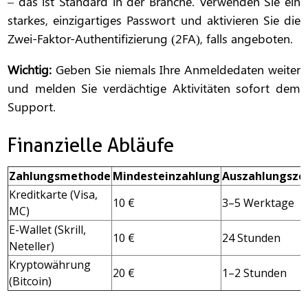
– das ist Standard in der Branche. Verwenden Sie ein
starkes, einzigartiges Passwort und aktivieren Sie die
Zwei-Faktor-Authentifizierung (2FA), falls angeboten.
Wichtig:
Geben Sie niemals Ihre Anmeldedaten weiter
und melden Sie verdächtige Aktivitäten sofort dem
Support.
Finanzielle Abläufe
Zahlungsmethode
Mindesteinzahlung
Auszahlungsze
Kreditkarte (Visa,
10 €
3–5 Werktage
MC)
E-Wallet (Skrill,
10 €
24 Stunden
Neteller)
Kryptowährung
20 €
1–2 Stunden
(Bitcoin)