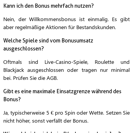
Kann ich den Bonus mehrfach nutzen?
Nein, der Willkommensbonus ist einmalig. Es gibt
aber regelmäßige Aktionen für Bestandskunden.
Welche Spiele sind vom Bonusumsatz
ausgeschlossen?
Oftmals sind Live-Casino-Spiele, Roulette und
Blackjack ausgeschlossen oder tragen nur minimal
bei. Prüfen Sie die AGB.
Gibt es eine maximale Einsatzgrenze während des
Bonus?
Ja, typischerweise 5 € pro Spin oder Wette. Setzen Sie
nicht höher, sonst verfällt der Bonus.