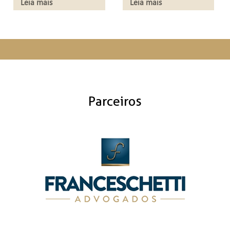
Leia mais
Leia mais
Parceiros