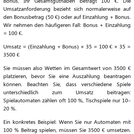
Bonus. Ihr Gesamtguthaben beträgt 100 €. Die
Umsatzanforderung bezieht sich normalerweise auf
den Bonusbetrag (50 €) oder auf Einzahlung + Bonus.
Wir nehmen den häufigeren Fall: Bonus + Einzahlung
= 100 €.
Umsatz = (Einzahlung + Bonus) × 35 = 100 € × 35 =
3500 €
Sie müssen also Wetten im Gesamtwert von 3500 €
platzieren, bevor Sie eine Auszahlung beantragen
können. Beachten Sie, dass verschiedene Spiele
unterschiedlich zum Umsatz beitragen:
Spielautomaten zählen oft 100 %, Tischspiele nur 10–
20 %.
Ein konkretes Beispiel: Wenn Sie nur Automaten mit
100 % Beitrag spielen, müssen Sie 3500 € umsetzen.