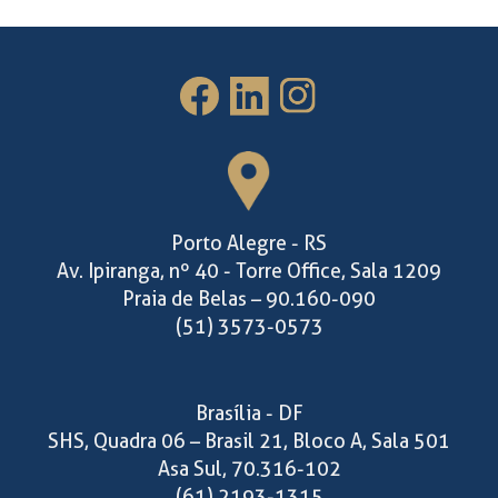
Porto Alegre - RS
Av. Ipiranga, nº 40 - Torre Office, Sala 1209
Praia de Belas – 90.160-090
(51) 3573-0573
Brasília - DF
SHS, Quadra 06 – Brasil 21, Bloco A, Sala 501
Asa Sul, 70.316-102
(61) 2193-1315