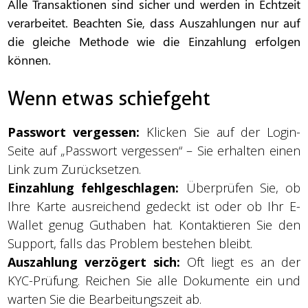
Alle Transaktionen sind sicher und werden in Echtzeit
verarbeitet. Beachten Sie, dass Auszahlungen nur auf
die gleiche Methode wie die Einzahlung erfolgen
können.
Wenn etwas schiefgeht
Passwort vergessen:
Klicken Sie auf der Login-
Seite auf „Passwort vergessen“ – Sie erhalten einen
Link zum Zurücksetzen.
Einzahlung fehlgeschlagen:
Überprüfen Sie, ob
Ihre Karte ausreichend gedeckt ist oder ob Ihr E-
Wallet genug Guthaben hat. Kontaktieren Sie den
Support, falls das Problem bestehen bleibt.
Auszahlung verzögert sich:
Oft liegt es an der
KYC-Prüfung. Reichen Sie alle Dokumente ein und
warten Sie die Bearbeitungszeit ab.