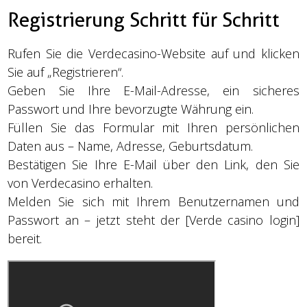
Registrierung Schritt für Schritt
Rufen Sie die Verdecasino-Website auf und klicken
Sie auf „Registrieren“.
Geben Sie Ihre E-Mail-Adresse, ein sicheres
Passwort und Ihre bevorzugte Währung ein.
Füllen Sie das Formular mit Ihren persönlichen
Daten aus – Name, Adresse, Geburtsdatum.
Bestätigen Sie Ihre E-Mail über den Link, den Sie
von Verdecasino erhalten.
Melden Sie sich mit Ihrem Benutzernamen und
Passwort an – jetzt steht der [Verde casino login]
bereit.