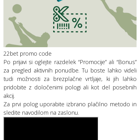
22bet promo code
Po prijavi si oglejte razdelek “Promocije” ali “Bonus”
za pregled aktivnih ponudbe. Tu boste lahko videli
tudi možnosti za brezplačne vrtljaje, ki jih lahko
pridobite z določenimi pologi ali kot del posebnih
akcij.
Za prvi polog uporabite izbrano plačilno metodo in
sledite navodilom na zaslonu.