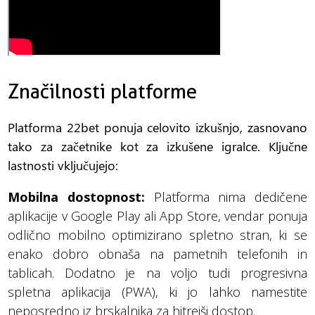
Značilnosti platforme
Platforma 22bet ponuja celovito izkušnjo, zasnovano
tako za začetnike kot za izkušene igralce. Ključne
lastnosti vključujejo:
Mobilna dostopnost:
Platforma nima dedičene
aplikacije v Google Play ali App Store, vendar ponuja
odlično mobilno optimizirano spletno stran, ki se
enako dobro obnaša na pametnih telefonih in
tablicah. Dodatno je na voljo tudi progresivna
spletna aplikacija (PWA), ki jo lahko namestite
neposredno iz brskalnika za hitrejši dostop.