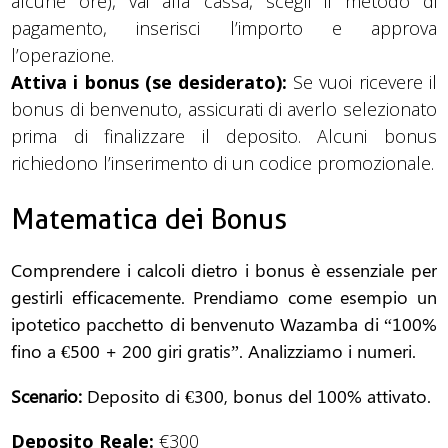
alcune ore), vai alla cassa, scegli il metodo di
pagamento, inserisci l’importo e approva
l’operazione.
Attiva i bonus (se desiderato):
Se vuoi ricevere il
bonus di benvenuto, assicurati di averlo selezionato
prima di finalizzare il deposito. Alcuni bonus
richiedono l’inserimento di un codice promozionale.
Matematica dei Bonus
Comprendere i calcoli dietro i bonus è essenziale per
gestirli efficacemente. Prendiamo come esempio un
ipotetico pacchetto di benvenuto Wazamba di “100%
fino a €500 + 200 giri gratis”. Analizziamo i numeri.
Scenario:
Deposito di €300, bonus del 100% attivato.
Deposito Reale:
€300