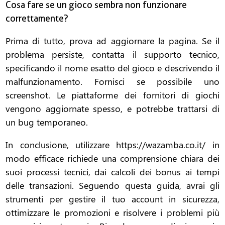
Cosa fare se un gioco sembra non funzionare
correttamente?
Prima di tutto, prova ad aggiornare la pagina. Se il
problema persiste, contatta il supporto tecnico,
specificando il nome esatto del gioco e descrivendo il
malfunzionamento. Fornisci se possibile uno
screenshot. Le piattaforme dei fornitori di giochi
vengono aggiornate spesso, e potrebbe trattarsi di
un bug temporaneo.
In conclusione, utilizzare
https://wazamba.co.it/
in
modo efficace richiede una comprensione chiara dei
suoi processi tecnici, dai calcoli dei bonus ai tempi
delle transazioni. Seguendo questa guida, avrai gli
strumenti per gestire il tuo account in sicurezza,
ottimizzare le promozioni e risolvere i problemi più