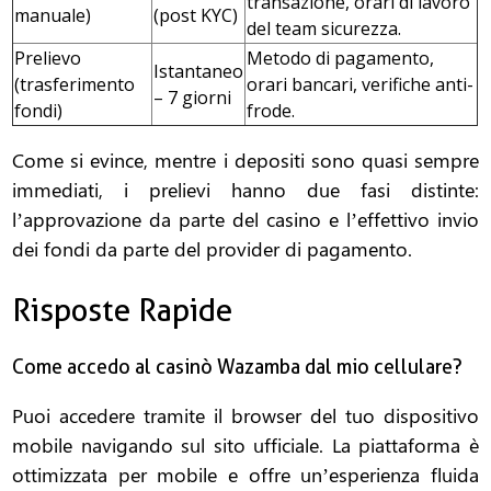
transazione, orari di lavoro
manuale)
(post KYC)
del team sicurezza.
Prelievo
Metodo di pagamento,
Istantaneo
(trasferimento
orari bancari, verifiche anti-
– 7 giorni
fondi)
frode.
Come si evince, mentre i depositi sono quasi sempre
immediati, i prelievi hanno due fasi distinte:
l’approvazione da parte del casino e l’effettivo invio
dei fondi da parte del provider di pagamento.
Risposte Rapide
Come accedo al casinò Wazamba dal mio cellulare?
Puoi accedere tramite il browser del tuo dispositivo
mobile navigando sul sito ufficiale. La piattaforma è
ottimizzata per mobile e offre un’esperienza fluida