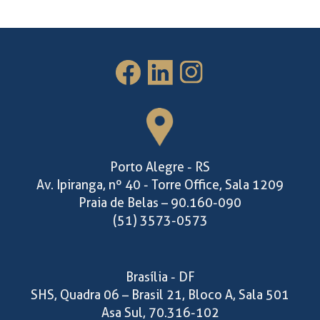
Porto Alegre - RS
Av. Ipiranga, nº 40 - Torre Office, Sala 1209
Praia de Belas – 90.160-090
(51) 3573-0573
Brasília - DF
SHS, Quadra 06 – Brasil 21, Bloco A, Sala 501
Asa Sul, 70.316-102