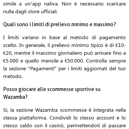
simile a un’app nativa. Non è necessario scaricare
nulla dagli store ufficiali.
Quali sono i limiti di prelievo minimo e massimo?
I limiti variano in base al metodo di pagamento
scelto. In generale, il prelievo minimo tipico è di €10-
€20, mentre il massimo giornaliero può arrivare fino a
€5.000 e quello mensile a €50.000. Controlla sempre
la sezione “Pagamenti” per i limiti aggiornati del tuo
metodo.
Posso giocare alle scommesse sportive su
Wazamba?
Sì, la sezione Wazamba scommesse è integrata nella
stessa piattaforma. Condividi lo stesso account e lo
stesso saldo con il casinò, permettendoti di passare