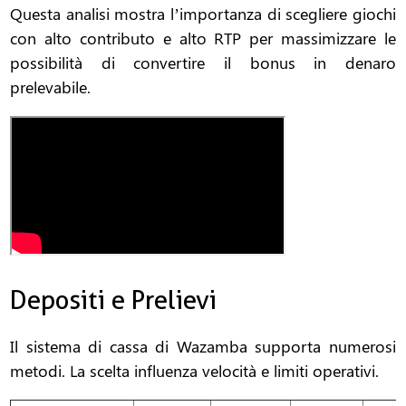
Questa analisi mostra l’importanza di scegliere giochi
con alto contributo e alto RTP per massimizzare le
possibilità di convertire il bonus in denaro
prelevabile.
Depositi e Prelievi
Il sistema di cassa di Wazamba supporta numerosi
metodi. La scelta influenza velocità e limiti operativi.