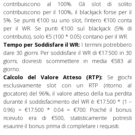
contribuiscono al 100%. Gli slot di solito
contribuiscono per il 100%, il blackjack forse per il
5%. Se punti €100 su uno slot, l’intero €100 conta
per il WR. Se punti €100 sul blackjack (5% di
contributo), solo €5 (100 * 0.05) contano per il WR.
Tempo per Soddisfare il WR:
I termini potrebbero
dare 30 giorni. Per soddisfare il WR di €17.500 in 30
giorni, dovresti scommettere in media €583 al
giorno.
Calcolo del Valore Atteso (RTP):
Se giochi
esclusivamente slot con un RTP (ritorno al
giocatore) del 96%, il valore atteso della tua perdita
durante il soddisfacimento del WR è: €17.500 * (1 –
0.96) = €17.500 * 0.04 = €700. Poiché il bonus
ricevuto era di €500, statisticamente potresti
esaurire il bonus prima di completare i requisiti.