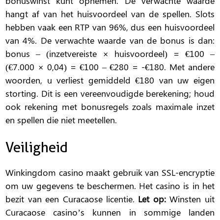
bonuswinst kunt opnemen. De verwachte waarde
hangt af van het huisvoordeel van de spellen. Slots
hebben vaak een RTP van 96%, dus een huisvoordeel
van 4%. De verwachte waarde van de bonus is dan:
bonus – (inzetvereiste × huisvoordeel) = €100 –
(€7.000 × 0,04) = €100 – €280 = -€180. Met andere
woorden, u verliest gemiddeld €180 van uw eigen
storting. Dit is een vereenvoudigde berekening; houd
ook rekening met bonusregels zoals maximale inzet
en spellen die niet meetellen.
Veiligheid
Winkingdom casino maakt gebruik van SSL-encryptie
om uw gegevens te beschermen. Het casino is in het
bezit van een Curacaose licentie.
Let op:
Winsten uit
Curacaose casino’s kunnen in sommige landen