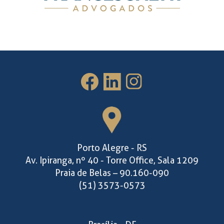
Porto Alegre - RS
Av. Ipiranga, nº 40 - Torre Office, Sala 1209
Praia de Belas – 90.160-090
(51) 3573-0573