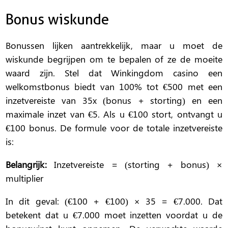
Bonus wiskunde
Bonussen lijken aantrekkelijk, maar u moet de
wiskunde begrijpen om te bepalen of ze de moeite
waard zijn. Stel dat Winkingdom casino een
welkomstbonus biedt van 100% tot €500 met een
inzetvereiste van 35x (bonus + storting) en een
maximale inzet van €5. Als u €100 stort, ontvangt u
€100 bonus. De formule voor de totale inzetvereiste
is:
Belangrijk:
Inzetvereiste = (storting + bonus) ×
multiplier
In dit geval: (€100 + €100) × 35 = €7.000. Dat
betekent dat u €7.000 moet inzetten voordat u de