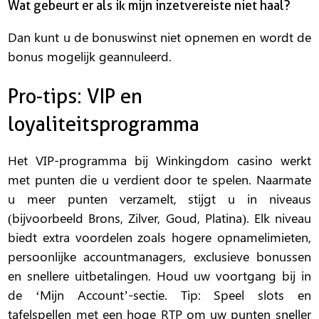
Wat gebeurt er als ik mijn inzetvereiste niet haal?
Dan kunt u de bonuswinst niet opnemen en wordt de
bonus mogelijk geannuleerd.
Pro-tips: VIP en
loyaliteitsprogramma
Het VIP-programma bij Winkingdom casino werkt
met punten die u verdient door te spelen. Naarmate
u meer punten verzamelt, stijgt u in niveaus
(bijvoorbeeld Brons, Zilver, Goud, Platina). Elk niveau
biedt extra voordelen zoals hogere opnamelimieten,
persoonlijke accountmanagers, exclusieve bonussen
en snellere uitbetalingen. Houd uw voortgang bij in
de ‘Mijn Account’-sectie. Tip: Speel slots en
tafelspellen met een hoge RTP om uw punten sneller