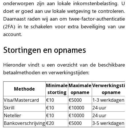
onderworpen zijn aan lokale inkomstenbelasting. U
doet er goed aan uw lokale wetgeving te controleren.
Daarnaast raden wij aan om twee-factor-authenticatie
(2FA) in te schakelen voor extra beveiliging van uw
account.
Stortingen en opnames
Hieronder vindt u een overzicht van de beschikbare
betaalmethoden en verwerkingstijden:
Minimale
Maximale
Verwerkingstij
Methode
storting
opname
opname
Visa/Mastercard
€10
€5000
1-3 werkdagen
Skrill
€10
€10000
24 uur
Neteller
€10
€10000
24 uur
Bankoverschrijving
€20
€5000
3-5 werkdagen