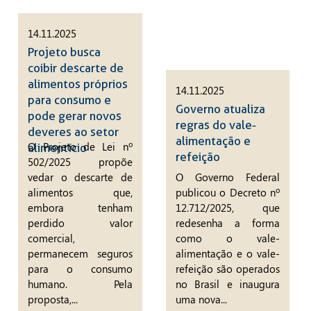
14.11.2025
Projeto busca
coibir descarte de
alimentos próprios
14.11.2025
para consumo e
Governo atualiza
pode gerar novos
regras do vale-
deveres ao setor
alimentação e
O Projeto de Lei nº
alimentício
refeição
502/2025 propõe
vedar o descarte de
O Governo Federal
alimentos que,
publicou o Decreto nº
embora tenham
12.712/2025, que
perdido valor
redesenha a forma
comercial,
como o vale-
permanecem seguros
alimentação e o vale-
para o consumo
refeição são operados
humano. Pela
no Brasil e inaugura
proposta,...
uma nova...