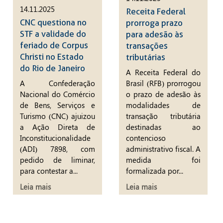
14.11.2025
Receita Federal
CNC questiona no
prorroga prazo
STF a validade do
para adesão às
feriado de Corpus
transações
Christi no Estado
tributárias
do Rio de Janeiro
A Receita Federal do
A Confederação
Brasil (RFB) prorrogou
Nacional do Comércio
o prazo de adesão às
de Bens, Serviços e
modalidades de
Turismo (CNC) ajuizou
transação tributária
a Ação Direta de
destinadas ao
Inconstitucionalidade
contencioso
(ADI) 7898, com
administrativo fiscal. A
pedido de liminar,
medida foi
para contestar a...
formalizada por...
Leia mais
Leia mais