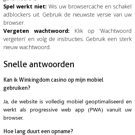
Spel werkt niet:
Wis uw browsercache en schakel
adblockers uit. Gebruik de nieuwste versie van uw
browser.
Vergeten wachtwoord:
Klik op ‘Wachtwoord
vergeten’ en volg de instructies. Gebruik een sterk
nieuw wachtwoord.
Snelle antwoorden
Kan ik Winkingdom casino op mijn mobiel
gebruiken?
Ja, de website is volledig mobiel geoptimaliseerd en
werkt als progressive web app (PWA) vanuit uw
browser.
Hoe lang duurt een opname?