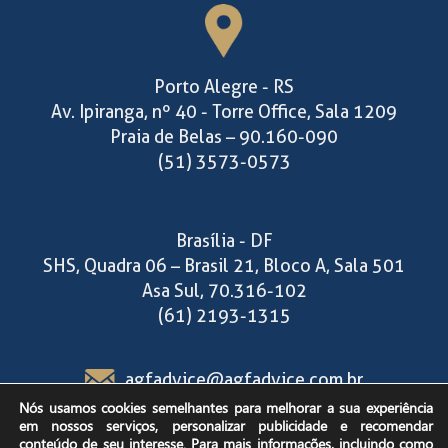
Porto Alegre - RS
Av. Ipiranga, nº 40 - Torre Office, Sala 1209
Praia de Belas – 90.160-090
(51) 3573-0573
Brasília - DF
SHS, Quadra 06 – Brasil 21, Bloco A, Sala 501
Asa Sul, 70.316-102
(61) 2193-1315
agfadvice@agfadvice.com.br
Nós usamos cookies semelhantes para melhorar a sua experiência
em nossos serviços, personalizar publicidade e recomendar
Segunda a sexta-feira,
conteúdo de seu interesse. Para mais informações, incluindo como