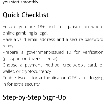
you start smoothly.
Quick Checklist
Ensure you are 18+ and in a jurisdiction where
online gambling is legal.
Have a valid email address and a secure password
ready.
Prepare a government-issued ID for verification
(passport or driver’s license).
Choose a payment method: credit/debit card, e-
wallet, or cryptocurrency.
Enable two-factor authentication (2FA) after logging
in for extra security.
Step-by-Step Sign-Up