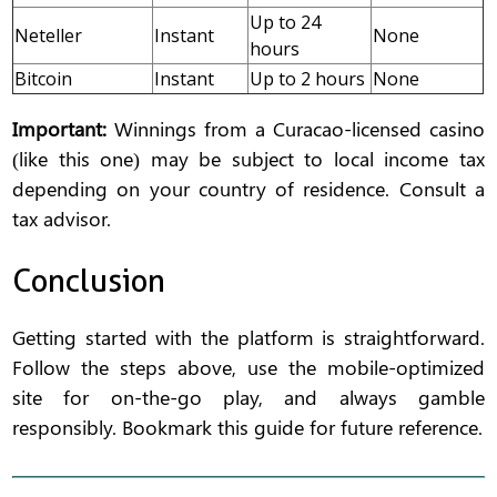
Up to 24
Neteller
Instant
None
hours
Bitcoin
Instant
Up to 2 hours
None
Important:
Winnings from a Curacao-licensed casino
(like this one) may be subject to local income tax
depending on your country of residence. Consult a
tax advisor.
Conclusion
Getting started with the platform is straightforward.
Follow the steps above, use the mobile-optimized
site for on-the-go play, and always gamble
responsibly. Bookmark this guide for future reference.