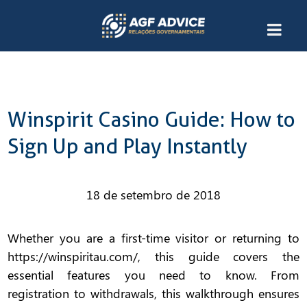
Winspirit Casino Guide: How to
Sign Up and Play Instantly
18 de setembro de 2018
Whether you are a first-time visitor or returning to
https://winspiritau.com/
, this guide covers the
essential features you need to know. From
registration to withdrawals, this walkthrough ensures