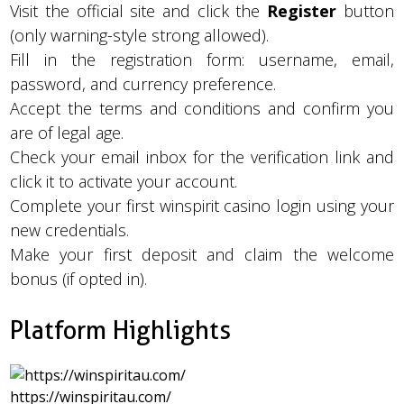
Visit the official site and click the
Register
button
(only warning-style strong allowed).
Fill in the registration form: username, email,
password, and currency preference.
Accept the terms and conditions and confirm you
are of legal age.
Check your email inbox for the verification link and
click it to activate your account.
Complete your first winspirit casino login using your
new credentials.
Make your first deposit and claim the welcome
bonus (if opted in).
Platform Highlights
https://winspiritau.com/