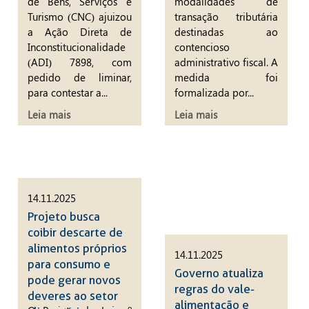
de Bens, Serviços e
modalidades de
Turismo (CNC) ajuizou
transação tributária
a Ação Direta de
destinadas ao
Inconstitucionalidade
contencioso
(ADI) 7898, com
administrativo fiscal. A
pedido de liminar,
medida foi
para contestar a...
formalizada por...
Leia mais
Leia mais
14.11.2025
Projeto busca
coibir descarte de
alimentos próprios
14.11.2025
para consumo e
Governo atualiza
pode gerar novos
regras do vale-
deveres ao setor
alimentação e