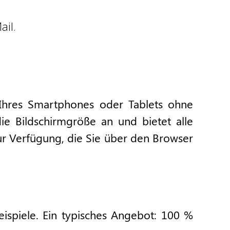
ail.
 Ihres Smartphones oder Tablets ohne
ie Bildschirmgröße an und bietet alle
ur Verfügung, die Sie über den Browser
ispiele. Ein typisches Angebot: 100 %