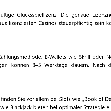
gültige Glücksspiellizenz. Die genaue Lize
us lizenzierten Casinos steuerpflichtig sein k
 Zahlungsmethode. E‑Wallets wie Skrill oder 
ngen können 3–5 Werktage dauern. Nach d
 finden Sie vor allem bei Slots wie „Book of De
 wie Blackjack bieten bei optimaler Strategie 