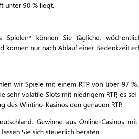
t unter 90 % liegt.
s Spielen“ können Sie tägliche, wöchentlic
und können nur nach Ablauf einer Bedenkzeit e
en wir Spiele mit einem RTP von über 97 %. 
ie sehr volatile Slots mit niedrigem RTP, es se
ng des Wintino-Kasinos den genauen RTP.
Deutschland: Gewinne aus Online-Casinos mit
lassen Sie sich steuerlich beraten.