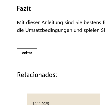
Fazit
Mit dieser Anleitung sind Sie bestens 
die Umsatzbedingungen und spielen Sie
voltar
Relacionados:
14.11.2025