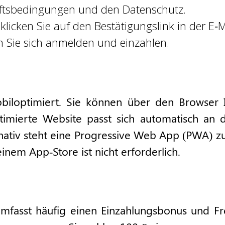
äftsbedingungen und den Datenschutz.
klicken Sie auf den Bestätigungslink in der E‑M
en Sie sich anmelden und einzahlen.
mobiloptimiert. Sie können über den Browser
mierte Website passt sich automatisch an d
nativ steht eine Progressive Web App (PWA) z
inem App‐Store ist nicht erforderlich.
asst häufig einen Einzahlungsbonus und Fre