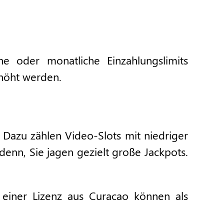
he oder monatliche Einzahlungslimits
rhöht werden.
Dazu zählen Video-Slots mit niedriger
i denn, Sie jagen gezielt große Jackpots.
 einer Lizenz aus Curacao können als