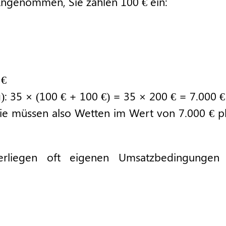
 Angenommen, Sie zahlen 100 € ein:
 €
 35 × (100 € + 100 €) = 35 × 200 € = 7.000 €
Sie müssen also Wetten im Wert von 7.000 € p
terliegen oft eigenen Umsatzbedingungen