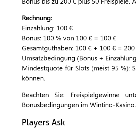
Bonus bis zu 200 € plus 50 Freispiele.
Rechnung:
Einzahlung: 100 €
Bonus: 100 % von 100 € = 100 €
Gesamtguthaben: 100 € + 100 € = 200
Umsatzbedingung (Bonus + Einzahlung):
Mindestquote für Slots (meist 95 %): 
können.
Beachten Sie: Freispielgewinne un
Bonusbedingungen im Wintino-Kasino.
Players Ask