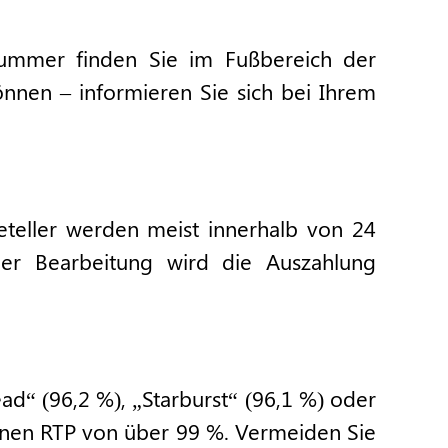
nznummer finden Sie im Fußbereich der
önnen – informieren Sie sich bei Ihrem
Neteller werden meist innerhalb von 24
er Bearbeitung wird die Auszahlung
ad“ (96,2 %), „Starburst“ (96,1 %) oder
einen RTP von über 99 %. Vermeiden Sie