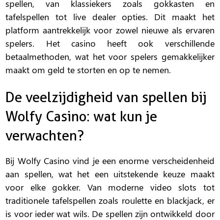
spellen, van klassiekers zoals gokkasten en
tafelspellen tot live dealer opties. Dit maakt het
platform aantrekkelijk voor zowel nieuwe als ervaren
spelers. Het casino heeft ook verschillende
betaalmethoden, wat het voor spelers gemakkelijker
maakt om geld te storten en op te nemen.
De veelzijdigheid van spellen bij
Wolfy Casino: wat kun je
verwachten?
Bij Wolfy Casino vind je een enorme verscheidenheid
aan spellen, wat het een uitstekende keuze maakt
voor elke gokker. Van moderne video slots tot
traditionele tafelspellen zoals roulette en blackjack, er
is voor ieder wat wils. De spellen zijn ontwikkeld door