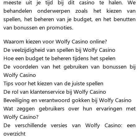
meeste uit je tijd bij dit casino te halen. We
behandelen onderwerpen zoals het kiezen van
spellen, het beheren van je budget, en het benutten
van bonussen en promoties.
Waarom kiezen voor Wolfy Casino online?
De veelzijdigheid van spellen bij Wolfy Casino
Hoe een budget te beheren tijdens het spelen
De voordelen van het gebruiken van bonussen bij
Wolfy Casino
Tips voor het kiezen van de juiste spellen
De rol van klantenservice bij Wolfy Casino
Beveiliging en verantwoord gokken bij Wolfy Casino
Wat zeggen gebruikers over hun ervaringen met
Wolfy Casino?
De verschillende versies van Wolfy Casino: een
overzicht