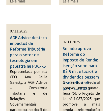
Leia mais
Leia mais
07.11.2025
AGF Advice destaca
07.11.2025
impactos da
Senado aprova
Reforma Tributária
Reforma do
para o setor de
Imposto de Renda:
tecnologia em
isenção sobe para
palestra na PUC-RS
R$ 5 mil e lucros e
Representada por sua
CEO, Ana Paula
dividendos passam
Gaiesky, a AGF Advice
O Senado Federal
a ser tributados a
– Consultoria
aprovou, nesta quarta-
partir de 2026
Tributária e de
feira (5), o Projeto de
Relações
Lei nº 1.087/2025, que
Governamentais
promove a mais
participou, no dia 5 de
ampla reformulação