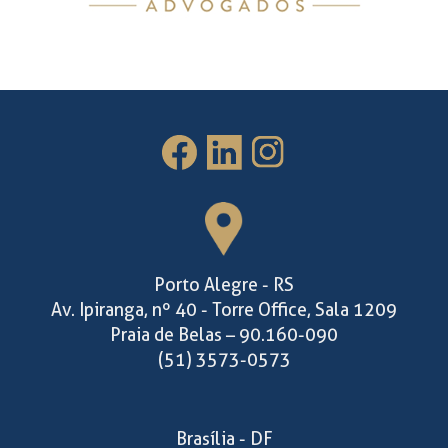
Porto Alegre - RS
Av. Ipiranga, nº 40 - Torre Office, Sala 1209
Praia de Belas – 90.160-090
(51) 3573-0573
Brasília - DF