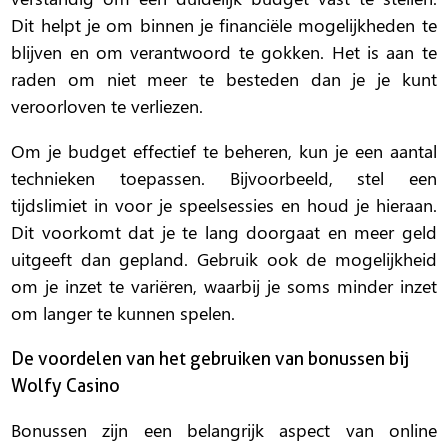
Dit helpt je om binnen je financiële mogelijkheden te
blijven en om verantwoord te gokken. Het is aan te
raden om niet meer te besteden dan je je kunt
veroorloven te verliezen.
Om je budget effectief te beheren, kun je een aantal
technieken toepassen. Bijvoorbeeld, stel een
tijdslimiet in voor je speelsessies en houd je hieraan.
Dit voorkomt dat je te lang doorgaat en meer geld
uitgeeft dan gepland. Gebruik ook de mogelijkheid
om je inzet te variëren, waarbij je soms minder inzet
om langer te kunnen spelen.
De voordelen van het gebruiken van bonussen bij
Wolfy Casino
Bonussen zijn een belangrijk aspect van online