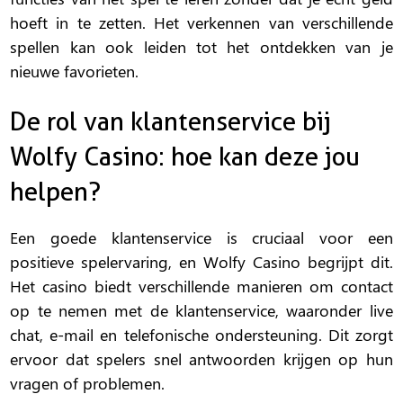
hoeft in te zetten. Het verkennen van verschillende
spellen kan ook leiden tot het ontdekken van je
nieuwe favorieten.
De rol van klantenservice bij
Wolfy Casino: hoe kan deze jou
helpen?
Een goede klantenservice is cruciaal voor een
positieve spelervaring, en Wolfy Casino begrijpt dit.
Het casino biedt verschillende manieren om contact
op te nemen met de klantenservice, waaronder live
chat, e-mail en telefonische ondersteuning. Dit zorgt
ervoor dat spelers snel antwoorden krijgen op hun
vragen of problemen.