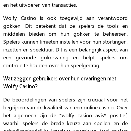
en het uitvoeren van transacties.
Wolfy Casino is ook toegewijd aan verantwoord
gokken. Dit betekent dat ze spelers de tools en
middelen bieden om hun gokken te beheersen.
Spelers kunnen limieten instellen voor hun stortingen,
inzetten en speelduur. Dit is een belangrijk aspect van
een gezonde gokervaring en helpt spelers om
controle te houden over hun speelgedrag.
Wat zeggen gebruikers over hun ervaringen met
Wolfy Casino?
De beoordelingen van spelers zijn cruciaal voor het
begrijpen van de kwaliteit van een online casino. Over
het algemeen zijn de *wolfy casino avis* positief,
waarbij spelers de brede keuze aan spellen en de
gebruiksvriendelijke interface waarderen. Veel spelers