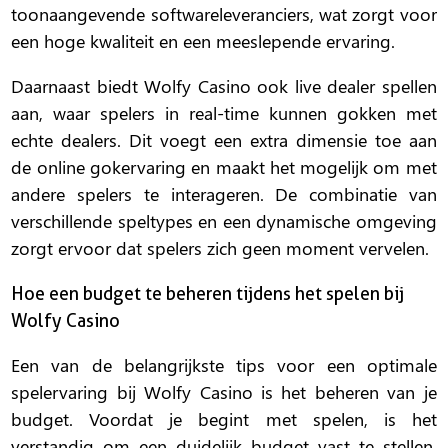
toonaangevende softwareleveranciers, wat zorgt voor
een hoge kwaliteit en een meeslepende ervaring.
Daarnaast biedt Wolfy Casino ook live dealer spellen
aan, waar spelers in real-time kunnen gokken met
echte dealers. Dit voegt een extra dimensie toe aan
de online gokervaring en maakt het mogelijk om met
andere spelers te interageren. De combinatie van
verschillende speltypes en een dynamische omgeving
zorgt ervoor dat spelers zich geen moment vervelen.
Hoe een budget te beheren tijdens het spelen bij
Wolfy Casino
Een van de belangrijkste tips voor een optimale
spelervaring bij Wolfy Casino is het beheren van je
budget. Voordat je begint met spelen, is het
verstandig om een duidelijk budget vast te stellen.