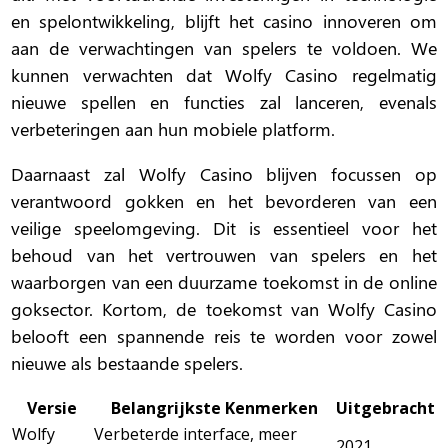
en spelontwikkeling, blijft het casino innoveren om
aan de verwachtingen van spelers te voldoen. We
kunnen verwachten dat Wolfy Casino regelmatig
nieuwe spellen en functies zal lanceren, evenals
verbeteringen aan hun mobiele platform.
Daarnaast zal Wolfy Casino blijven focussen op
verantwoord gokken en het bevorderen van een
veilige speelomgeving. Dit is essentieel voor het
behoud van het vertrouwen van spelers en het
waarborgen van een duurzame toekomst in de online
goksector. Kortom, de toekomst van Wolfy Casino
belooft een spannende reis te worden voor zowel
nieuwe als bestaande spelers.
Versie
Belangrijkste Kenmerken
Uitgebracht
Wolfy
Verbeterde interface, meer
2021