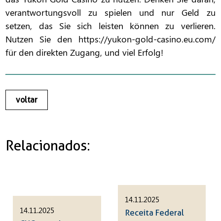
verantwortungsvoll zu spielen und nur Geld zu
setzen, das Sie sich leisten können zu verlieren.
Nutzen Sie den
https://yukon-gold-casino.eu.com/
für den direkten Zugang, und viel Erfolg!
voltar
Relacionados:
14.11.2025
14.11.2025
Receita Federal