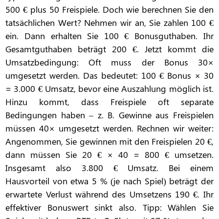
500 € plus 50 Freispiele. Doch wie berechnen Sie den
tatsächlichen Wert? Nehmen wir an, Sie zahlen 100 €
ein. Dann erhalten Sie 100 € Bonusguthaben. Ihr
Gesamtguthaben beträgt 200 €. Jetzt kommt die
Umsatzbedingung: Oft muss der Bonus 30×
umgesetzt werden. Das bedeutet: 100 € Bonus × 30
= 3.000 € Umsatz, bevor eine Auszahlung möglich ist.
Hinzu kommt, dass Freispiele oft separate
Bedingungen haben – z. B. Gewinne aus Freispielen
müssen 40× umgesetzt werden. Rechnen wir weiter:
Angenommen, Sie gewinnen mit den Freispielen 20 €,
dann müssen Sie 20 € × 40 = 800 € umsetzen.
Insgesamt also 3.800 € Umsatz. Bei einem
Hausvorteil von etwa 5 % (je nach Spiel) beträgt der
erwartete Verlust während des Umsetzens 190 €. Ihr
effektiver Bonuswert sinkt also. Tipp: Wählen Sie