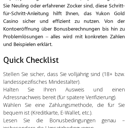
Sie Neuling oder erfahrener Zocker sind, diese Schritt-
für-Schritt-Anleitung hilft Ihnen, das Yukon Gold
Casino sicher und effizient zu nutzen. Von der
Kontoeröffnung über Bonusberechnungen bis hin zu
Problemlösungen – alles wird mit konkreten Zahlen
und Beispielen erklärt.
Quick Checklist
Stellen Sie sicher, dass Sie volljährig sind (18+ bzw.
landesspezifisches Mindestalter).
Halten Sie Ihren Ausweis und einen
Adressnachweis bereit (für spätere Verifizierung).
Wählen Sie eine Zahlungsmethode, die für Sie
bequem ist (Kreditkarte, E-Wallet, etc.).
Lesen Sie die Bonusbedingungen genau –