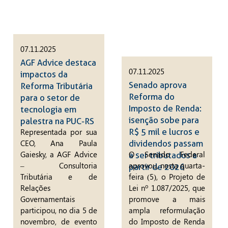
07.11.2025
AGF Advice destaca
07.11.2025
impactos da
Senado aprova
Reforma Tributária
Reforma do
para o setor de
Imposto de Renda:
tecnologia em
isenção sobe para
palestra na PUC-RS
R$ 5 mil e lucros e
Representada por sua
CEO, Ana Paula
dividendos passam
Gaiesky, a AGF Advice
O Senado Federal
a ser tributados a
– Consultoria
aprovou, nesta quarta-
partir de 2026
Tributária e de
feira (5), o Projeto de
Relações
Lei nº 1.087/2025, que
Governamentais
promove a mais
participou, no dia 5 de
ampla reformulação
novembro, de evento
do Imposto de Renda