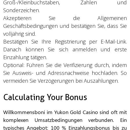
Groß-/Kleinbuchstaben, Zahlen und
Sonderzeichen.
Akzeptieren Sie die Allgemeinen
Geschäftsbedingungen und bestätigen Sie, dass Sie
volljährig sind.
Bestätigen Sie Ihre Registrierung per E-Mail-Link.
Danach können Sie sich anmelden und erste
Einzahlung tätigen.
Optional: Führen Sie die Verifizierung durch, indem
Sie Ausweis- und Adressnachweise hochladen. So
vermeiden Sie Verzögerungen bei Auszahlungen.
Calculating Your Bonus
Willkommensboni im Yukon Gold Casino sind oft mit
komplexen Umsatzbedingungen verbunden. Ein
typisches Angebot: 100 % Einzahlungsbonus bis zu