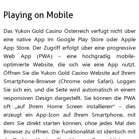
Playing on Mobile
Das Yukon Gold Casino Österreich verfügt nicht über
eine native App im Google Play Store oder Apple
App Store. Der Zugriff erfolgt über eine progressive
Web App (PWA) – eine hochgradig mobile-
optimierte Website, die sich wie eine App nutzt.
Öffnen Sie die Yukon Gold Casino Website auf Ihrem
Smartphone-Browser (Chrome oder Safari). Loggen
Sie sich ein, und die Seite wird automatisch in einem
responsiven Design dargestellt. Sie können die PWA
oft „auf Ihrem Home Screen installieren“ – dies
erzeugt ein App-Icon auf Ihrem Smartphone, mit
dem Sie direkt starten können, ohne jedes Mal den
Browser zu öffnen. Die Funktionalität ist identisch mit