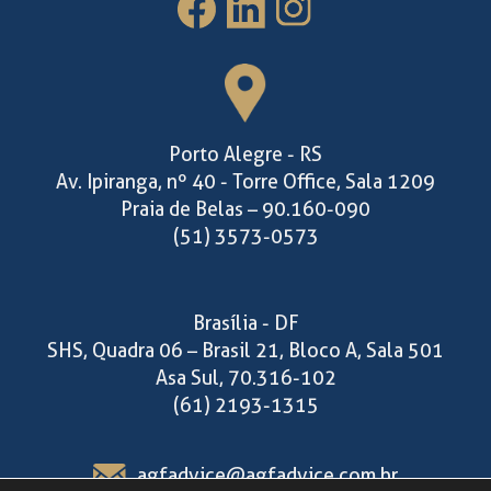
Porto Alegre - RS
Av. Ipiranga, nº 40 - Torre Office, Sala 1209
Praia de Belas – 90.160-090
(51) 3573-0573
Brasília - DF
SHS, Quadra 06 – Brasil 21, Bloco A, Sala 501
Asa Sul, 70.316-102
(61) 2193-1315
agfadvice@agfadvice.com.br