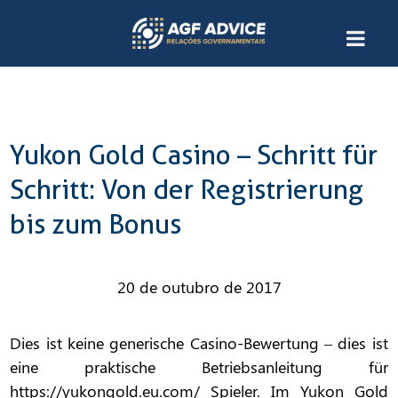
Yukon Gold Casino – Schritt für
Schritt: Von der Registrierung
bis zum Bonus
20 de outubro de 2017
Dies ist keine generische Casino-Bewertung – dies ist
eine praktische Betriebsanleitung für
https://yukongold.eu.com/
Spieler. Im Yukon Gold