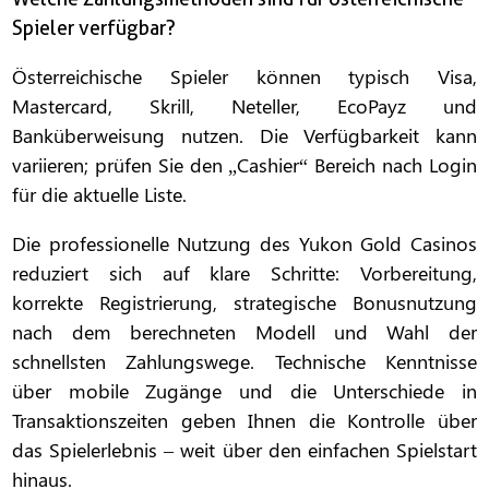
Spieler verfügbar?
Österreichische Spieler können typisch Visa,
Mastercard, Skrill, Neteller, EcoPayz und
Banküberweisung nutzen. Die Verfügbarkeit kann
variieren; prüfen Sie den „Cashier“ Bereich nach Login
für die aktuelle Liste.
Die professionelle Nutzung des Yukon Gold Casinos
reduziert sich auf klare Schritte: Vorbereitung,
korrekte Registrierung, strategische Bonusnutzung
nach dem berechneten Modell und Wahl der
schnellsten Zahlungswege. Technische Kenntnisse
über mobile Zugänge und die Unterschiede in
Transaktionszeiten geben Ihnen die Kontrolle über
das Spielerlebnis – weit über den einfachen Spielstart
hinaus.