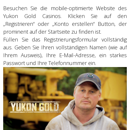
Besuchen Sie die mobile-optimierte Website des
Yukon Gold Casinos. Klicken Sie auf den
„Registrieren“ oder „Konto erstellen“ Button, der
prominent auf der Startseite zu finden ist.
Füllen Sie das Registrierungsformular vollständig
aus. Geben Sie Ihren vollständigen Namen (wie auf
Ihrem Ausweis), Ihre E-Mail-Adresse, ein starkes
Passwort und Ihre Telefonnummer ein.