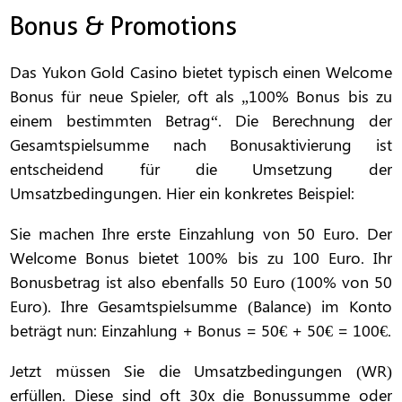
Bonus & Promotions
Das Yukon Gold Casino bietet typisch einen Welcome
Bonus für neue Spieler, oft als „100% Bonus bis zu
einem bestimmten Betrag“. Die Berechnung der
Gesamtspielsumme nach Bonusaktivierung ist
entscheidend für die Umsetzung der
Umsatzbedingungen. Hier ein konkretes Beispiel:
Sie machen Ihre erste Einzahlung von 50 Euro. Der
Welcome Bonus bietet 100% bis zu 100 Euro. Ihr
Bonusbetrag ist also ebenfalls 50 Euro (100% von 50
Euro). Ihre Gesamtspielsumme (Balance) im Konto
beträgt nun: Einzahlung + Bonus = 50€ + 50€ = 100€.
Jetzt müssen Sie die Umsatzbedingungen (WR)
erfüllen. Diese sind oft 30x die Bonussumme oder