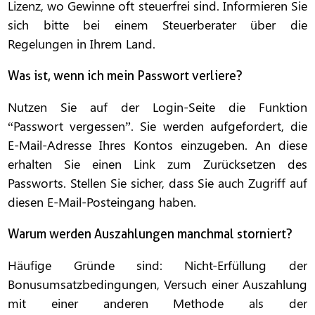
Lizenz, wo Gewinne oft steuerfrei sind. Informieren Sie
sich bitte bei einem Steuerberater über die
Regelungen in Ihrem Land.
Was ist, wenn ich mein Passwort verliere?
Nutzen Sie auf der Login-Seite die Funktion
“Passwort vergessen”. Sie werden aufgefordert, die
E-Mail-Adresse Ihres Kontos einzugeben. An diese
erhalten Sie einen Link zum Zurücksetzen des
Passworts. Stellen Sie sicher, dass Sie auch Zugriff auf
diesen E-Mail-Posteingang haben.
Warum werden Auszahlungen manchmal storniert?
Häufige Gründe sind: Nicht-Erfüllung der
Bonusumsatzbedingungen, Versuch einer Auszahlung
mit einer anderen Methode als der