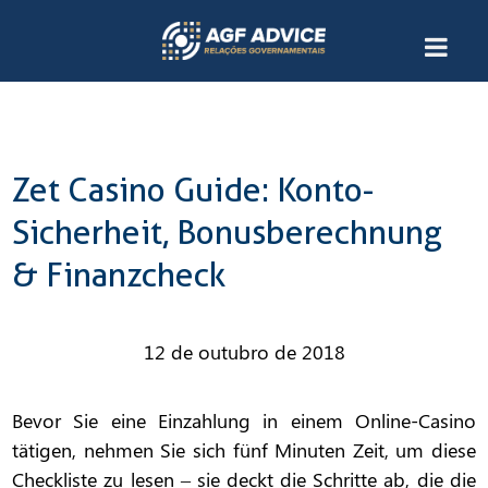
Zet Casino Guide: Konto-
Sicherheit, Bonusberechnung
& Finanzcheck
12 de outubro de 2018
Bevor Sie eine Einzahlung in einem Online-Casino
tätigen, nehmen Sie sich fünf Minuten Zeit, um diese
Checkliste zu lesen – sie deckt die Schritte ab, die die