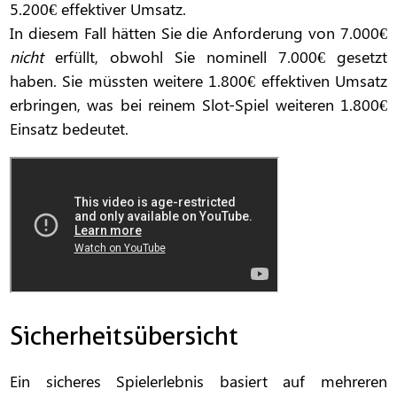
5.200€ effektiver Umsatz.
In diesem Fall hätten Sie die Anforderung von 7.000€
nicht
erfüllt, obwohl Sie nominell 7.000€ gesetzt
haben. Sie müssten weitere 1.800€ effektiven Umsatz
erbringen, was bei reinem Slot-Spiel weiteren 1.800€
Einsatz bedeutet.
Sicherheitsübersicht
Ein sicheres Spielerlebnis basiert auf mehreren