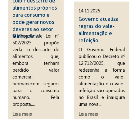
coibir descarte de
alimentos próprios
14.11.2025
para consumo e
Governo atualiza
pode gerar novos
regras do vale-
deveres ao setor
alimentação e
O Projeto de Lei nº
alimentício
refeição
502/2025 propõe
vedar o descarte de
O Governo Federal
alimentos que,
publicou o Decreto nº
embora tenham
12.712/2025, que
perdido valor
redesenha a forma
comercial,
como o vale-
permanecem seguros
alimentação e o vale-
para o consumo
refeição são operados
humano. Pela
no Brasil e inaugura
proposta,...
uma nova...
Leia mais
Leia mais