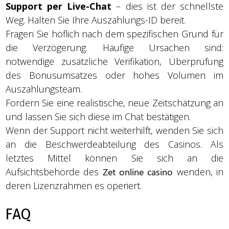
Support per Live-Chat
– dies ist der schnellste
Weg. Halten Sie Ihre Auszahlungs-ID bereit.
Fragen Sie höflich nach dem spezifischen Grund für
die Verzögerung. Häufige Ursachen sind:
notwendige zusätzliche Verifikation, Überprüfung
des Bonusumsatzes oder hohes Volumen im
Auszahlungsteam.
Fordern Sie eine realistische, neue Zeitschätzung an
und lassen Sie sich diese im Chat bestätigen.
Wenn der Support nicht weiterhilft, wenden Sie sich
an die Beschwerdeabteilung des Casinos. Als
letztes Mittel können Sie sich an die
Aufsichtsbehörde des
Zet online casino
wenden, in
deren Lizenzrahmen es operiert.
FAQ