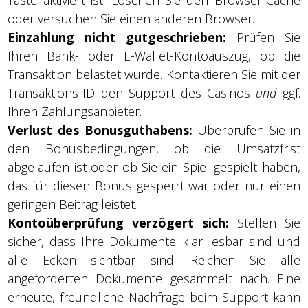
oder versuchen Sie einen anderen Browser.
Einzahlung nicht gutgeschrieben:
Prüfen Sie
Ihren Bank- oder E-Wallet-Kontoauszug, ob die
Transaktion belastet wurde. Kontaktieren Sie mit der
Transaktions-ID den Support des Casinos
und
ggf.
Ihren Zahlungsanbieter.
Verlust des Bonusguthabens:
Überprüfen Sie in
den Bonusbedingungen, ob die Umsatzfrist
abgelaufen ist oder ob Sie ein Spiel gespielt haben,
das für diesen Bonus gesperrt war oder nur einen
geringen Beitrag leistet.
Kontoüberprüfung verzögert sich:
Stellen Sie
sicher, dass Ihre Dokumente klar lesbar sind und
alle Ecken sichtbar sind. Reichen Sie alle
angeforderten Dokumente gesammelt nach. Eine
erneute, freundliche Nachfrage beim Support kann