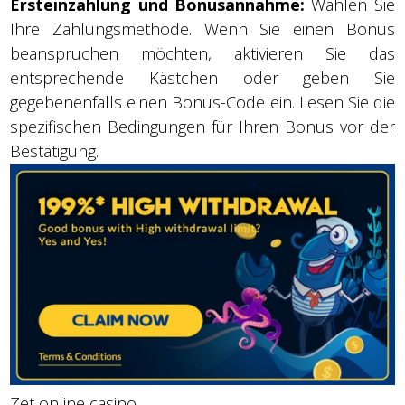
Ersteinzahlung und Bonusannahme:
Wählen Sie
Ihre Zahlungsmethode. Wenn Sie einen Bonus
beanspruchen möchten, aktivieren Sie das
entsprechende Kästchen oder geben Sie
gegebenenfalls einen Bonus-Code ein. Lesen Sie die
spezifischen Bedingungen für Ihren Bonus vor der
Bestätigung.
Zet online casino