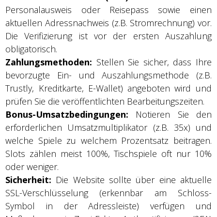
Personalausweis oder Reisepass sowie einen
aktuellen Adressnachweis (z.B. Stromrechnung) vor.
Die Verifizierung ist vor der ersten Auszahlung
obligatorisch.
Zahlungsmethoden:
Stellen Sie sicher, dass Ihre
bevorzugte Ein- und Auszahlungsmethode (z.B.
Trustly, Kreditkarte, E-Wallet) angeboten wird und
prüfen Sie die veröffentlichten Bearbeitungszeiten.
Bonus-Umsatzbedingungen:
Notieren Sie den
erforderlichen Umsatzmultiplikator (z.B. 35x) und
welche Spiele zu welchem Prozentsatz beitragen.
Slots zählen meist 100%, Tischspiele oft nur 10%
oder weniger.
Sicherheit:
Die Website sollte über eine aktuelle
SSL-Verschlüsselung (erkennbar am Schloss-
Symbol in der Adressleiste) verfügen und