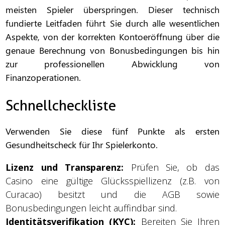
meisten Spieler überspringen. Dieser technisch
fundierte Leitfaden führt Sie durch alle wesentlichen
Aspekte, von der korrekten Kontoeröffnung über die
genaue Berechnung von Bonusbedingungen bis hin
zur professionellen Abwicklung von
Finanzoperationen.
Schnellcheckliste
Verwenden Sie diese fünf Punkte als ersten
Gesundheitscheck für Ihr Spielerkonto.
Lizenz und Transparenz:
Prüfen Sie, ob das
Casino eine gültige Glücksspiellizenz (z.B. von
Curacao) besitzt und die AGB sowie
Bonusbedingungen leicht auffindbar sind.
Identitätsverifikation (KYC):
Bereiten Sie Ihren