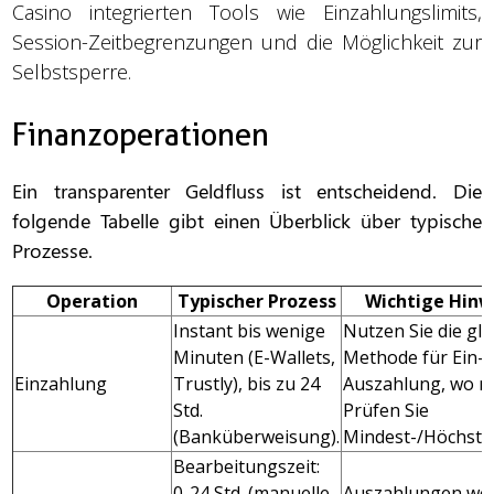
Casino integrierten Tools wie Einzahlungslimits,
Session-Zeitbegrenzungen und die Möglichkeit zur
Selbstsperre.
Finanzoperationen
Ein transparenter Geldfluss ist entscheidend. Die
folgende Tabelle gibt einen Überblick über typische
Prozesse.
Operation
Typischer Prozess
Wichtige Hinw
Instant bis wenige
Nutzen Sie die gle
Minuten (E-Wallets,
Methode für Ein-
Einzahlung
Trustly), bis zu 24
Auszahlung, wo mö
Std.
Prüfen Sie
(Banküberweisung).
Mindest-/Höchstb
Bearbeitungszeit:
0-24 Std. (manuelle
Auszahlungen wer