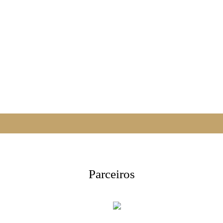
eia mais
Leia mai
Parceiros