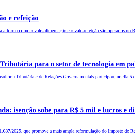
ão e refeição
a forma como o vale-alimentação e o vale-refeição são operados no Br
ributária para o setor de tecnologia em p
toria Tributária e de Relações Governamentais participou, no dia 5 d
: isenção sobe para R$ 5 mil e lucros e di
nº 1.087/2025, que promove a mais ampla reformulação do Imposto de Ren