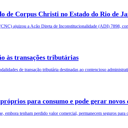
o de Corpus Christi no Estado do Rio de Ja
NC) ajuizou a Ação Direta de Inconstitucionalidade (ADI) 7898, com p
o às transações tributárias
lidades de transação tributária destinadas ao contencioso administrativ
 próprios para consumo e pode gerar novos d
que, embora tenham perdido valor comercial, permanecem seguros para 