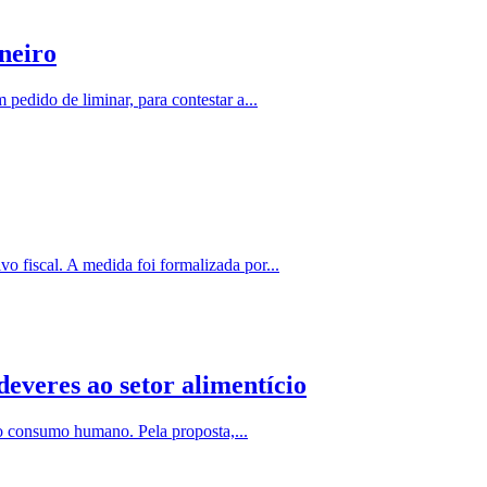
neiro
edido de liminar, para contestar a...
o fiscal. A medida foi formalizada por...
everes ao setor alimentício
o consumo humano. Pela proposta,...