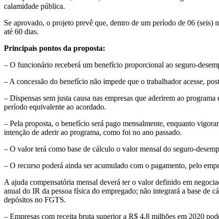
calamidade pública.
Se aprovado, o projeto prevê que, dentro de um período de 06 (seis) m
até 60 dias.
Principais pontos da proposta:
– O funcionário receberá um benefício proporcional ao seguro-desemp
– A concessão do benefício não impede que o trabalhador acesse, pos
– Dispensas sem justa causa nas empresas que aderirem ao programa es
período equivalente ao acordado.
– Pela proposta, o benefício será pago mensalmente, enquanto vigora
intenção de aderir ao programa, como foi no ano passado.
– O valor terá como base de cálculo o valor mensal do seguro-desemp
– O recurso poderá ainda ser acumulado com o pagamento, pelo empr
A ajuda compensatória mensal deverá ter o valor definido em negociação
anual do IR da pessoa física do empregado; não integrará a base de cál
depósitos no FGTS.
– Empresas com receita bruta superior a R$ 4,8 milhões em 2020 pod