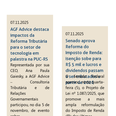
07.11.2025
AGF Advice destaca
07.11.2025
impactos da
Senado aprova
Reforma Tributária
Reforma do
para o setor de
Imposto de Renda:
tecnologia em
isenção sobe para
palestra na PUC-RS
R$ 5 mil e lucros e
Representada por sua
CEO, Ana Paula
dividendos passam
Gaiesky, a AGF Advice
O Senado Federal
a ser tributados a
– Consultoria
aprovou, nesta quarta-
partir de 2026
Tributária e de
feira (5), o Projeto de
Relações
Lei nº 1.087/2025, que
Governamentais
promove a mais
participou, no dia 5 de
ampla reformulação
novembro, de evento
do Imposto de Renda
sobre...
(IR) das últimas...