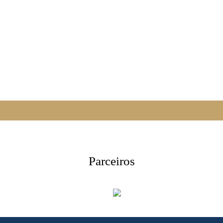
eia mais
Leia mai
Parceiros