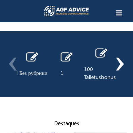
100
! Без рубрики
1
10
Talletusbonus
Destaques