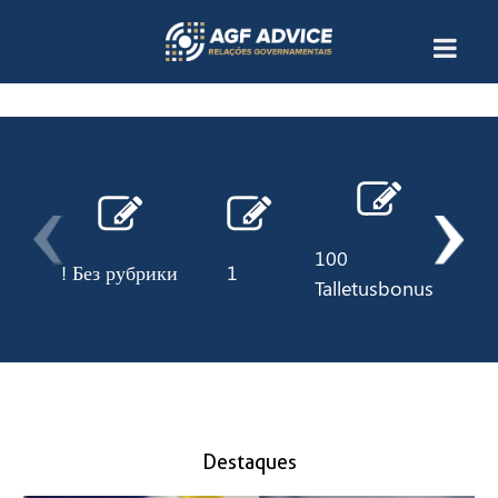
100
! Без рубрики
1
10
Talletusbonus
Destaques