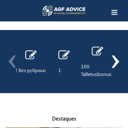
100
! Без рубрики
1
10
Talletusbonus
Destaques