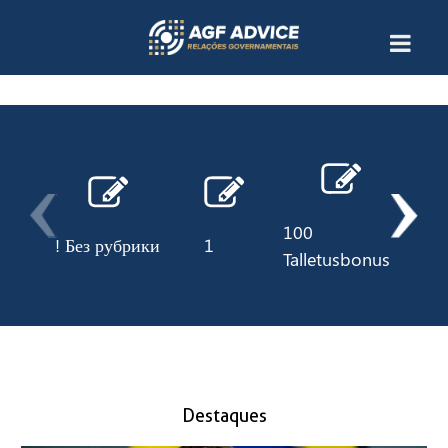
100
! Без рубрики
1
10
Talletusbonus
Destaques