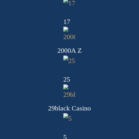
17
2000A Z
25
29black Casino
5