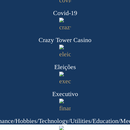
Covid-19
Crazy Tower Сasino
Eleições
Executivo
nance/Hobbies/Technology/Utilities/Education/Me