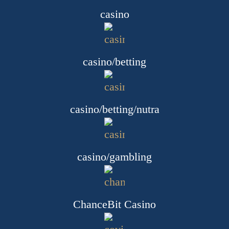
casino
casino/betting
casino/betting/nutra
casino/gambling
ChanceBit Casino