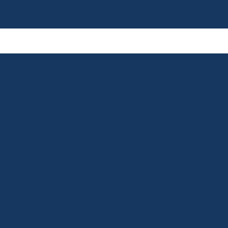
ES
CONTATO