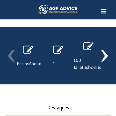
100
! Без рубрики
1
10
Talletusbonus
Destaques