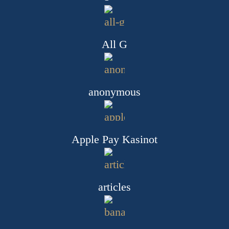
All G
anonymous
Apple Pay Kasinot
articles