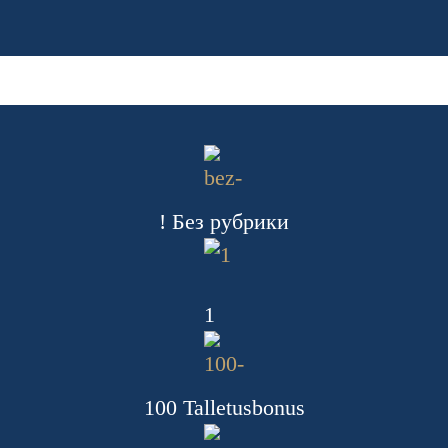
OMOS
ÁREAS DE ATUAÇÃO
PUBLICAÇÕES
ELEIÇÕ
! Без рубрики
1
100 Talletusbonus