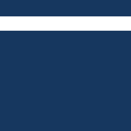
AGF ADVICE
QUEM S