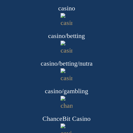
casino
casino/betting
casino/betting/nutra
casino/gambling
ChanceBit Casino