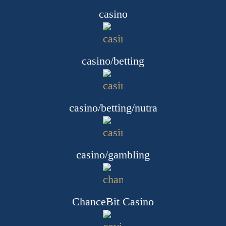
casino
casino/betting
casino/betting/nutra
casino/gambling
ChanceBit Casino