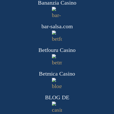
Bananzia Casino
bar-salsa.com
Betfouru Casino
Betmica Casino
BLOG DE