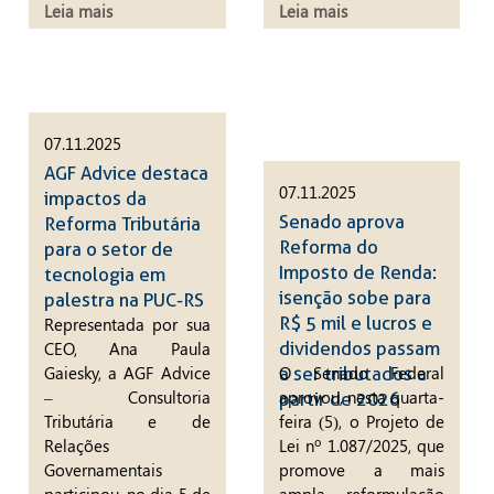
Leia mais
Leia mais
07.11.2025
AGF Advice destaca
07.11.2025
impactos da
Senado aprova
Reforma Tributária
Reforma do
para o setor de
Imposto de Renda:
tecnologia em
isenção sobe para
palestra na PUC-RS
R$ 5 mil e lucros e
Representada por sua
CEO, Ana Paula
dividendos passam
Gaiesky, a AGF Advice
O Senado Federal
a ser tributados a
– Consultoria
aprovou, nesta quarta-
partir de 2026
Tributária e de
feira (5), o Projeto de
Relações
Lei nº 1.087/2025, que
Governamentais
promove a mais
participou, no dia 5 de
ampla reformulação