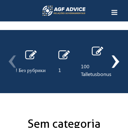
100
! Без рубрики
1
10
Talletusbonus
Sem categoria