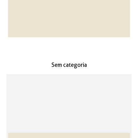
Sem categoria