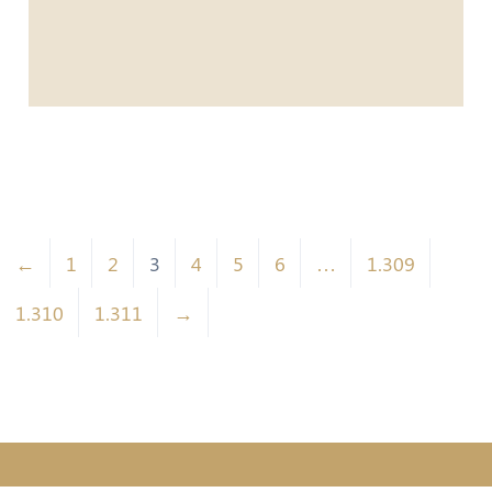
←
1
2
3
4
5
6
…
1.309
1.310
1.311
→