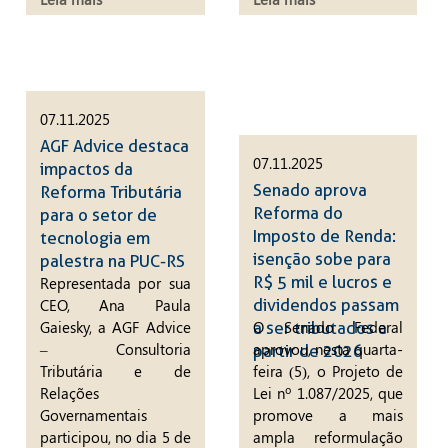
07.11.2025
AGF Advice destaca
07.11.2025
impactos da
Senado aprova
Reforma Tributária
Reforma do
para o setor de
Imposto de Renda:
tecnologia em
isenção sobe para
palestra na PUC-RS
R$ 5 mil e lucros e
Representada por sua
CEO, Ana Paula
dividendos passam
Gaiesky, a AGF Advice
O Senado Federal
a ser tributados a
– Consultoria
aprovou, nesta quarta-
partir de 2026
Tributária e de
feira (5), o Projeto de
Relações
Lei nº 1.087/2025, que
Governamentais
promove a mais
participou, no dia 5 de
ampla reformulação