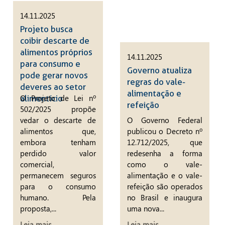
14.11.2025
Projeto busca
coibir descarte de
alimentos próprios
14.11.2025
para consumo e
Governo atualiza
pode gerar novos
regras do vale-
deveres ao setor
alimentação e
O Projeto de Lei nº
alimentício
refeição
502/2025 propõe
vedar o descarte de
O Governo Federal
alimentos que,
publicou o Decreto nº
embora tenham
12.712/2025, que
perdido valor
redesenha a forma
comercial,
como o vale-
permanecem seguros
alimentação e o vale-
para o consumo
refeição são operados
humano. Pela
no Brasil e inaugura
proposta,...
uma nova...
Leia mais
Leia mais