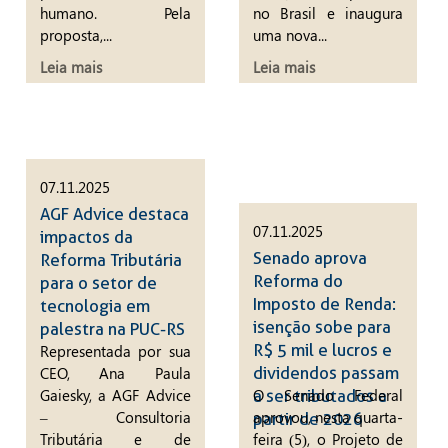
humano. Pela
no Brasil e inaugura
proposta,...
uma nova...
Leia mais
Leia mais
07.11.2025
AGF Advice destaca
07.11.2025
impactos da
Senado aprova
Reforma Tributária
Reforma do
para o setor de
Imposto de Renda:
tecnologia em
isenção sobe para
palestra na PUC-RS
R$ 5 mil e lucros e
Representada por sua
CEO, Ana Paula
dividendos passam
Gaiesky, a AGF Advice
O Senado Federal
a ser tributados a
– Consultoria
aprovou, nesta quarta-
partir de 2026
Tributária e de
feira (5), o Projeto de