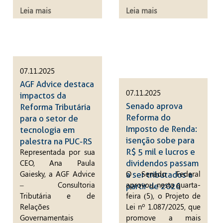
Leia mais
Leia mais
07.11.2025
AGF Advice destaca
07.11.2025
impactos da
Senado aprova
Reforma Tributária
Reforma do
para o setor de
Imposto de Renda:
tecnologia em
isenção sobe para
palestra na PUC-RS
R$ 5 mil e lucros e
Representada por sua
CEO, Ana Paula
dividendos passam
Gaiesky, a AGF Advice
O Senado Federal
a ser tributados a
– Consultoria
aprovou, nesta quarta-
partir de 2026
Tributária e de
feira (5), o Projeto de
Relações
Lei nº 1.087/2025, que
Governamentais
promove a mais