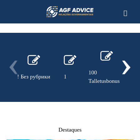
100
! Без рубрики
1
10
Talletusbonus
Destaques