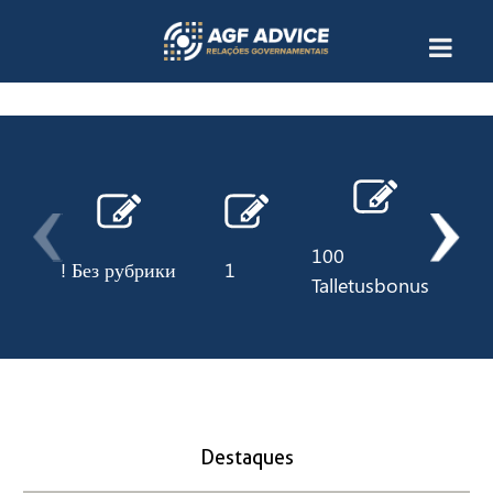
100
! Без рубрики
1
10
Talletusbonus
Destaques