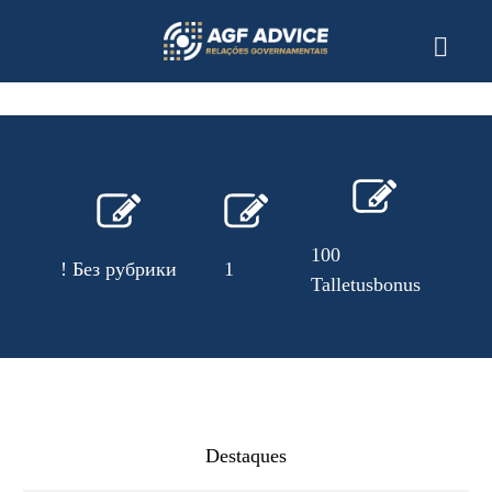
100
! Без рубрики
1
10
Talletusbonus
Destaques