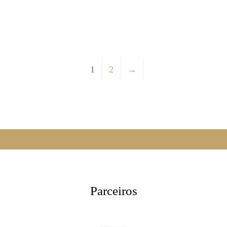
1
2
→
Parceiros